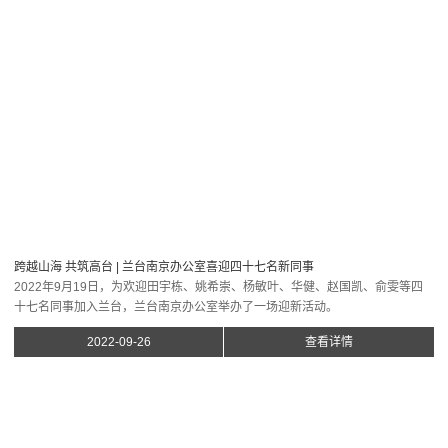
跨越山海 共筑高台 | 兰台南京办公室喜迎四十七名新同事
2022年9月19日，为欢迎田宇栋、姚希崇、杨敏叶、华健、赵国凯、俞雯等四
十七名同事加入兰台，兰台南京办公室举办了一场迎新活动。
2022-09-26
查看详情