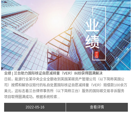
业绩 | 兰台助力国际核证自愿减排量（VER）纠纷获得圆满解决
日前，能源行业某中央企业全额收到英国某碳资产管理公司（以下简称英国公
司）按照和解协议赔付的私自处置国际核证自愿减排量（VER）赔偿款100余万
美元，这标志着兰台律师事务所（以下简称兰台）服务的国际碳交易非诉服务
项目取得圆满成功。根据系统检索...
2022-05-16
查看详情