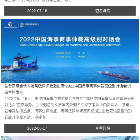
与抗诉、刑事与合规、银行与金融、知识...
2022-07-18
查看详情
兰台高级合伙人姚晓敏律师受邀出席“2022中国海事商事仲裁高级别对话会”并
做主旨发言
2022年6月16日，由中国海事仲裁委员会主办的“2022中国海事商事仲裁高级别
对话会”在京举办，会议邀请到众多国内外知名专家学者及业内资深人士参与，
就仲裁法律热点、海事法律热点、商事法律热点等问题通过全程双语直播的形
式展开专家对话，中外专...
2022-06-17
查看详情