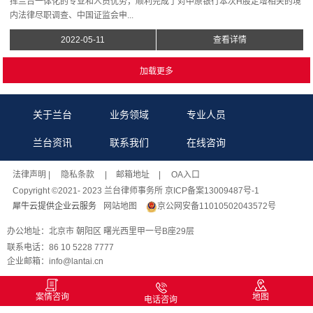
挥兰台一体化的专业和人员优势，顺利完成了对中原银行本次H股定增相关的境
内法律尽职调查、中国证监会申...
2022-05-11
查看详情
关于兰台
业务领域
专业人员
兰台资讯
联系我们
在线咨询
法律声明
| 隐私条款 |
邮箱地址
| OA入口
Copyright ©2021- 2023 兰台律师事务所 京ICP备案13009487号-1
犀牛云提供企业云服务
网站地图
京公网安备11010502043572号
办公地址：北京市 朝阳区 曙光西里甲一号B座29层
联系电话：86 10 5228 7777
企业邮箱：info@lantai.cn
案情咨询
地图
电话咨询