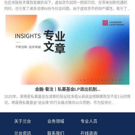
在区块链技术蓬勃发展的当下，虚拟货币如同一把双刃剑，在带来创新机遇的
同时，也引发了诸多法律纠纷与社会问题。由于虚拟货币的财产属性，吸引了...
金融·看法丨私募基金LP退出机制...
2025年，某明星私募基金在清算阶段出现净值从高收益预期骤跌至不足1元的情
况，再度将私募基金“退出难”的行业痛点推向公众视野。作为投资价...
关于兰台
业务领域
专业人员
兰台资讯
联系我们
在线咨询