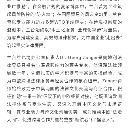
业广惟勤”。在金融合规的复杂博弈中，兰台曾为企业筑
起风险防控的“防火墙”；在国际贸易的风云变幻里，兰台
曾以专业能力助力多起WTO争端解决；在跨境投融资的
浪潮中，兰台始终以“本土化服务+全球化视野”为圭臬，
为客户搭建安全、高效的法律桥梁，为中国企业“走出去”
筑起坚实法律屏障。
兰台维也纳办公室负责人Dr. Georg Zanger是奥地利法
律界极具盛名与深远影响力的顶尖专家，他深耕法律领
域数十年，凭借扎实的学术积淀与丰富的实操经验，成
为中欧跨境法律服务与经贸合作的核心纽带。Zanger律
师始终致力于中奥两国的法律文化交流与商业合作，积
极推动“一带一路”倡议下的中欧经贸对接，他既深谙欧洲
法律体系与商业生态，又深入理解中国文化与市场逻
辑，其专业能力与跨文化沟通优势，成为推动中欧“法治
大同”、促进跨境合作共赢的重要“领航者”和“摆渡人”。