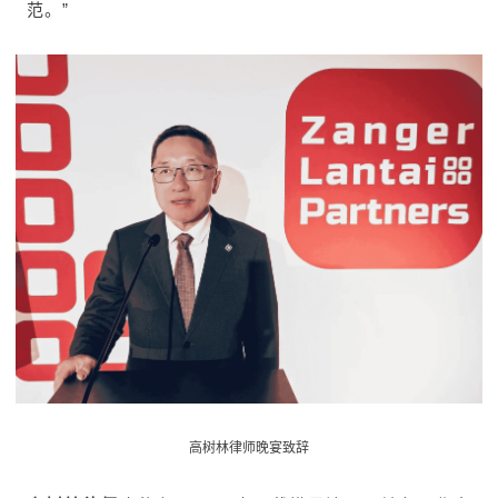
范。”
高树林律师晚宴致辞