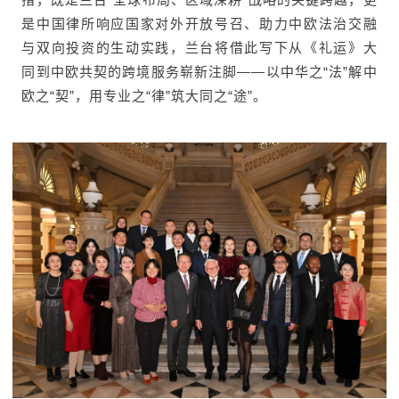
是中国律所响应国家对外开放号召、助力中欧法治交融
与双向投资的生动实践，兰台将借此写下从《礼运》大
同到中欧共契的跨境服务崭新注脚——以中华之“法”解中
欧之“契”，用专业之“律”筑大同之“途”。