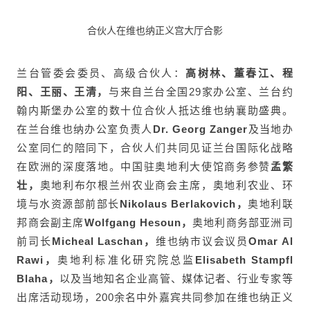
合伙人在维也纳正义宫大厅合影
兰台管委会委员、高级合伙人：
高树林、董春江、程
阳、王丽、王清，
与来自兰台全国29家办公室、兰台
约
翰内斯堡
办公室的数十位合伙人抵达维也纳襄助盛典。
在兰台维也纳办公室负责人
Dr. Georg Zanger
及当地办
公室同仁的陪同下，合伙人们共同见证兰台国际化战略
在欧洲的深度落地。中国驻奥地利大使馆商务参赞
孟繁
壮，
奥地利布尔根兰州农业商会主席，奥地利农业、环
境与水资源部前部长
Nikolaus Berlakovich，
奥地利联
邦商会副主席
Wolfgang Hesoun，
奥地利商务部亚洲司
前司长
Micheal Laschan，
维也纳市议会议员
Omar Al
Rawi，
奥地利标准化研究院总监
Elisabeth Stampfl
Blaha，
以及当地知名企业高管、媒体记者、行业专家等
出席活动现场，200余名中外嘉宾共同参加在维也纳正义