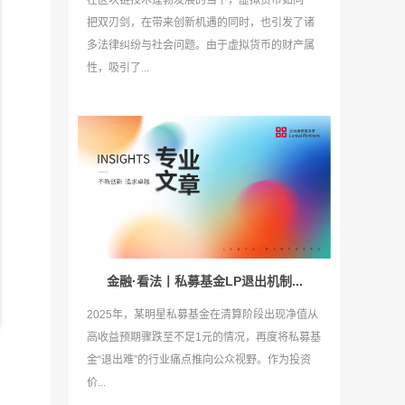
在区块链技术蓬勃发展的当下，虚拟货币如同一
把双刃剑，在带来创新机遇的同时，也引发了诸
多法律纠纷与社会问题。由于虚拟货币的财产属
性，吸引了...
金融·看法丨私募基金LP退出机制...
2025年，某明星私募基金在清算阶段出现净值从
高收益预期骤跌至不足1元的情况，再度将私募基
金“退出难”的行业痛点推向公众视野。作为投资
的
价...
衔