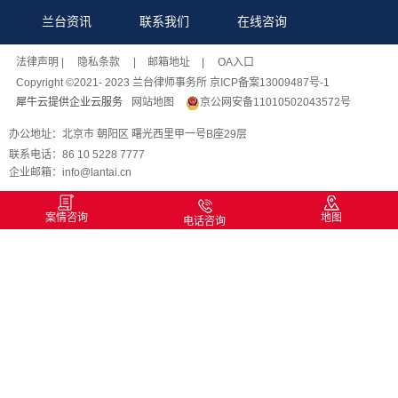
兰台资讯
联系我们
在线咨询
法律声明
| 隐私条款 |
邮箱地址
| OA入口
Copyright ©2021- 2023 兰台律师事务所 京ICP备案13009487号-1
犀牛云提供企业云服务
网站地图
京公网安备11010502043572号
办公地址：北京市 朝阳区 曙光西里甲一号B座29层
联系电话：86 10 5228 7777
企业邮箱：info@lantai.cn
案情咨询
地图
电话咨询