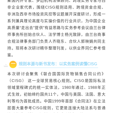
聚国内外专家、多边机构法律顾问、跨境实务专家与西
非企业家代表，围绕CISG规则适用、跨境资金合规、
非洲及西非市场投资风控等议题展开深度研讨，形成一
系列兼具理论高度与实操价值的行业共识，为中国企业
高质量“走出去”提供”有益思路与实务参考会议由兰台律
师事务所创始合伙人、法学博士杨光致辞，由兰台商事
合规法律事务部门负责人齐晓东、合伙人郭映娟共同主
持。现将本次研讨精华整理刊发，以供业界同仁参考借
鉴。
一
规则本源与新书发布：以实务案例读懂CISG
本次研讨会聚焦《联合国国际货物销售合同公约》
（CISG） 这一全球贸易核心规则。CISG是国际私法
领域里程碑式的统一实体法，1980年通过、1988年正
式生效，初始缔约国共11个，中国与美国、法国、意大
利等均为首批成员。中国1999年首部《合同法》在立法
层面大量参考CISG规则，它更是连接大陆法系与普通