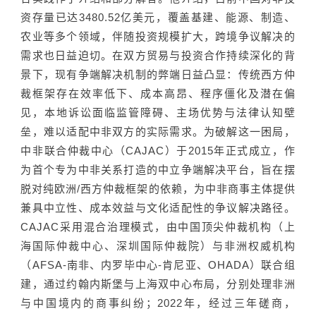
资存量已达3480.52亿美元，覆盖基建、能源、制造、
农业等多个领域，伴随投资规模扩大，跨境争议解决的
需求也日益迫切。在双方贸易与投资合作持续深化的背
景下，现有争端解决机制的弊端日益凸显：传统西方仲
裁框架存在效率低下、成本高昂、程序僵化及潜在偏
见，本地诉讼面临监管障碍、主场优势与法律认知壁
垒，难以适配中非双方的实际需求。为破解这一困局，
中非联合仲裁中心（CAJAC）于2015年正式成立，作
为首个专为中非关系打造的中立争端解决平台，旨在摆
脱对纯欧洲/西方仲裁框架的依赖，为中非商事主体提供
兼具中立性、成本效益与文化适配性的争议解决路径。
CAJAC采用混合治理模式，由中国顶尖仲裁机构（上
海国际仲裁中心、深圳国际仲裁院）与非洲权威机构
（AFSA-南非、内罗毕中心-肯尼亚、OHADA）联合组
建，通过约翰内斯堡与上海双中心布局，分别处理非洲
与中国境内的商事纠纷；2022年，经过三年磋商，