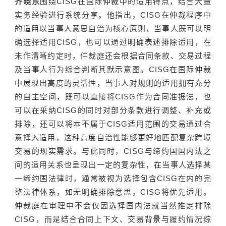
齐晓东
围绕CISG在国际仲裁中的适用特点，结合大量
实务经验进行系统分享。他指出，CISG在仲裁程序中
的适用以当事人意思自治为核心原则，当事人既可以明
确选择适用CISG，也可以通过明确表述排除适用，在
未作清晰约定时，仲裁庭还会根据合同条款、交易过程
及当事人行为综合判断其默示意图。CISG在国际仲裁
中展现出高度的灵活性，当事人对规则的适用拥有充分
的自主空间，既可以直接将CISG作为合同准据法，也
可以在采纳CISG的同时对部分条款进行调整、补充或
排除，还可以将本不属于CISG适用范围的交易通过合
意择入适用，这种高度自治性能够更好地匹配复杂跨境
交易的现实需求。与此同时，CISG与缔约国国内法之
间的适用关系也呈现出一定的复杂性，在当事人选择某
一缔约国法律时，通常被视为选择包含CISG在内的完
整法律体系，如无明确排除意思，CISG将优先适用。
仲裁庭在审理中不会仅因选择国内法就当然推定排除
CISG，而是结合合同上下文、交易背景与履约情况综