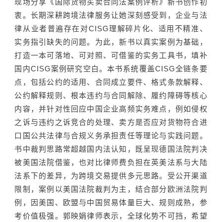
现场分享《国际货物买卖合同法案例评析》新书创作初
衷。长期深耕跨境法律服务让她深刻感受到，企业与法
律从业者普遍存在对CISG理解碎片化、适用不精准、
实务指引缺失的问题。为此，新书以真实案例为基础，
打造一本可落地、可对照、可借鉴的实务工具书，填补
国内CISG案例研究空白。本书系统覆盖CISG全链条要
点，包括公约的适用、合同成立要件、格式条款解释、
公约解释规则、根本违约与合同解除、履约障碍等核心
内容，并针对性回应中国企业高频实务难点，例如侵权
之诉与违约之诉竞合的处理、卖方是否应对货物符合进
口国公共法律与合规义务承担责任等理论与实践问题。
书中裁判思路常超越国内法认知，既呈现德国法院判决
被美国法院借鉴，也对比律师费负担在英美法系与大陆
法系下的差异，为跨境交易提供多元思路。受公开渠道
限制，案例以美国法院裁判为主，结合部分欧洲法院判
例，因美国、欧盟与中国贸易体量巨大、规则成熟，参
考价值极强。郭映娟律师表示，全球化势不可挡，希望