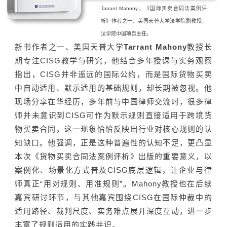
Tarrant Mahony，《国际买卖合同法案例评
析》作者之一、美国天普大学法学院副教授，
法学院中国项目主任。
新书作者之一、美国天普大学
Tarrant Mahony
教授长
期专注CISG教学与研究，他结合多年授课与实务观察
指出，CISG并非遥远的国际公约，而是国际货物买卖
中自动适用、默示适用的基础规则，却长期被忽视。他
现场分享在华经历，多年前与中国律师交流时，很多律
师并未意识到CISG可作为默示规则直接适用于跨境货
物买卖合同，这一现象恰恰反映出行业对核心规则的认
知缺口。他强调，正是这种普遍性的认知不足，更凸显
本次《货物买卖合同法案例评析》出版的重要意义，以
案例化、场景化方式普及CISG底层逻辑，让企业与律
师真正“用对规则、用准规则”。Mahony教授也在后续
嘉宾研讨环节，与其他嘉宾围绕CISG在国际仲裁中的
适用路径、裁判尺度、实务难点展开深度互动，进一步
丰富了规则适用的实践共识。