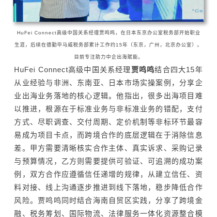
HuFei Connect高级中国关系经理贾鸣鸣，在日本东京办公室税务部开始职业
生涯，后续在德勤毕马威税务部累计工作约15年（东京，广州，北京办公室）。
目前专注助力中企出海赋能。
HuFei Connect高级中国关系经理
贾鸣鸣
结合四大15年
从业经验与非洲、东南亚、日本市场实操案例，分享企
业出海业务落地的核心逻辑。他指出，很多出海项目难
以推进，根源在于标准业务与非标准业务的错配，支付
方式、尽职调查、交付周期、定价机制等非标环节最容
易成为项目卡点，而跨境合作的底层逻辑在于消除信息
差。甲方需要清晰核实合作主体、真实诉求、采购记录
与预算情况，乙方则需要提供可验证、可追溯的成功案
例，双方合作应遵循信任递增的规律，从建立信任、资
料对接、线上沟通逐步推进到线下落地，稳步降低合作
风险。贾鸣鸣同时结合海南自贸区实践，分享了跨境金
融、税务筹划、国际物流、法律服务一体化资源整合模