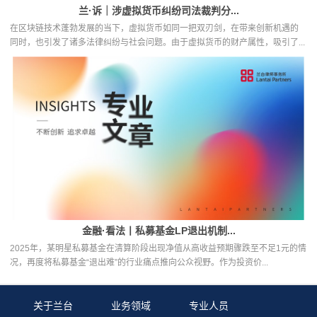
兰·诉｜涉虚拟货币纠纷司法裁判分...
在区块链技术蓬勃发展的当下，虚拟货币如同一把双刃剑，在带来创新机遇的
同时，也引发了诸多法律纠纷与社会问题。由于虚拟货币的财产属性，吸引了...
金融·看法丨私募基金LP退出机制...
2025年，某明星私募基金在清算阶段出现净值从高收益预期骤跌至不足1元的情
况，再度将私募基金“退出难”的行业痛点推向公众视野。作为投资价...
关于兰台
业务领域
专业人员