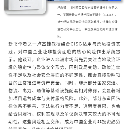
卢杰锋，《国际买卖合同法案例评析》作者之
一、美国天普大学法学院法学博士（S.J.D.），
对外经济贸易大学法学院副教授，法律与全球
治理研究中心主任，中国及美国纽约州注册律
师。
新书作者之一
卢杰锋
教授结合CISG适用与跨境投资实
践，对中国企业赴非投资面临的核心风险作出系统提
示。他谈到，企业进入非洲市场首先要关注当地政治环
境的稳定性与整体安全形势，国别政局变动、政策连续
性不足以及社会安全层面的不确定性，都会直接影响项
目的正常推进与资产安全。同时，非洲部分国家交通、
物流、电力、通信等基础设施配套相对薄弱，会显著增
加项目运营成本与交付履约风险。此外，部分东道国法
律体系不完善、司法执行力度不足、透明度有限，也会
给合同履行、权利实现以及争议解决带来较大的不可预
期性。这些风险相互交织，成为中国企业对非投资必须