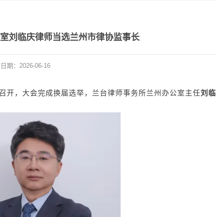
办公室刘临庆律师当选兰州市律协监事长
布日期：
2026-06-16
大会召开，大会完成换届选举，兰台律师事务所兰州办公室主任
刘临