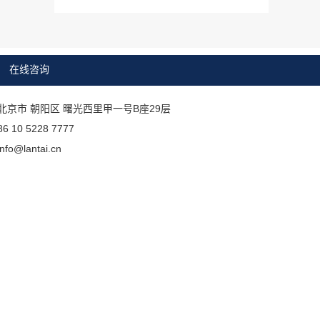
在线咨询
北京市 朝阳区 曙光西里甲一号B座29层
10 5228 7777
o@lantai.cn