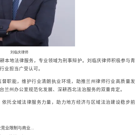
刘临庆律师
耕本地法律服务，专业领域为刑事辩护。刘临庆律师积极参与
行业担当广受认可。
监督职能，维护行业清朗执业环境，助推兰州律师行业高质量
台兰州办公室规范化发展、深耕西北法治服务的双重肯定。
，依托全域法律服务力量，助力地方经济与区域法治建设稳步
竞业限制与商业...