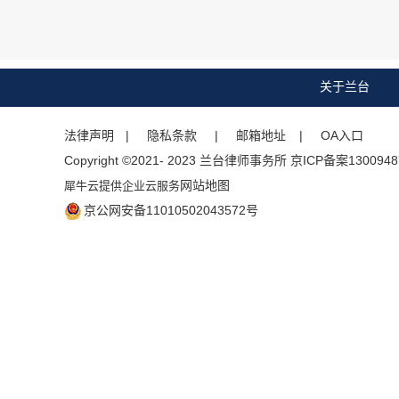
关于兰台
法律声明
| 隐私条款 |
邮箱地址
| OA入口
Copyright ©2021- 2023 兰台律师事务所 京ICP备案1300948
网站地图
犀牛云提供企业云服务
京公网安备11010502043572号