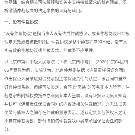
为基础，结合相关司法解释和实务中支持撤裁请求的裁判观点，浅
析撤销仲裁裁决的法定事由的理解与适用。
一、没有仲裁协议
“没有仲裁协议”是指当事人没有达成仲裁协议，或者仲裁协议已经被
认定无效或者被撤销[2]。仲裁协议是整个仲裁程序的基础，没有真
实有效的仲裁协议或仲裁条款，仲裁委不应受理。
以北京市第四中级人民法院（下称北京四中院）（2020）京04民特
65号案件为例，法院认为，北京仲裁委依据《连带责任保证合同》
作出保证人吴某应对债务承担连带保证责任的认定，该合同中虽然
订有仲裁条款，但经司法鉴定，合同上“吴某”的签名非本人所签，仲
裁卷宗所附授权委托书亦非吴某本人签署，没有证据证明吴某知晓
并认可《连带责任保证合同》的内容及相关仲裁情况，亦无法证实
吴某与债权人之间存在仲裁的意思表示。遂认定吴某与债权人之间
不存在仲裁协议，部分撤销该仲裁裁决中吴某承担保证责任的部
分。