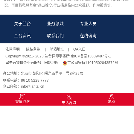
况，再度将私募基金“退出难”的行业痛点推向公众视野。作为投资价...
关于兰台
业务领域
专业人员
兰台资讯
联系我们
在线咨询
法律声明
| 隐私条款 |
邮箱地址
| OA入口
Copyright ©2021- 2023 兰台律师事务所 京ICP备案13009487号-1
犀牛云提供企业云服务
网站地图
京公网安备11010502043572号
办公地址：北京市 朝阳区 曙光西里甲一号B座29层
联系电话：86 10 5228 7777
企业邮箱：info@lantai.cn
案情咨询
地图
电话咨询