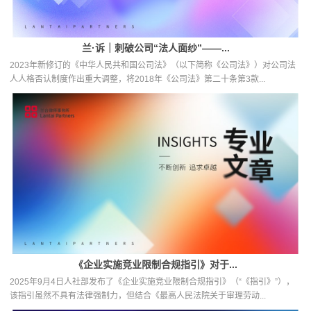
兰·诉｜刺破公司“法人面纱”——...
2023年新修订的《中华人民共和国公司法》（以下简称《公司法》）对公司法
人人格否认制度作出重大调整，将2018年《公司法》第二十条第3款...
《企业实施竞业限制合规指引》对于...
2025年9月4日人社部发布了《企业实施竞业限制合规指引》（“《指引》”），
该指引虽然不具有法律强制力，但结合《最高人民法院关于审理劳动...