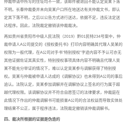
仲裁申请中所写的住址均不一致，该邮件被退回不能认定吴某下落
不明。长春仲裁委并未向吴某户口所在地送达有关仲裁文书，即认
定其下落不明，之后以公告方式进行送达，依据不足，违反法定送
达程序。因此，法院裁定撤销该仲裁裁决。
再如贵州省贵阳市中级人民法院（2019）黔01民特234号案中，仲
裁申请人A公司提交的《授权委托书》打印内容明确其代理人吴某的
权限为一般代理，在A公司对手书“特别授权”字迹内容不予认可亦无
其他证据佐证其真实性，特别授权事项具体内容不明确且代理人吴
某不能充分举证的情况下，难以认定吴某参与调解获得了特别授
权。吴某与仲裁被申请人达成的《调解协议》也未得到A公司的事后
追认。法院认定，吴某参加调解并在调解协议上签名的行为属于超
越代理权限。该调解协议并不符合自愿签订的法律要求，仲裁庭在
此情况下作出的仲裁调解书可能损害A公司的合法权益而导致实体处
理结果不公正，属于程序违法，法院裁定撤销该仲裁调解书。
四、裁决所根据的证据是伪造的