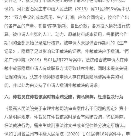
要件之下，就支持了申请人提出的被申请人存在隐瞒证据的主张。
例如，河北省石家庄市中级人民法院（2019）冀01民特95号案中认
为：“双方争议的成本费用、生产利润，应依合同约定，按合作产出
的各产品的产量、销售/库存/损耗、售出价款，各方投入情况进行核
算。被申请人主张的人工、动力、原辅材料成本费用，需根据合作
期间的全部原始记录进行核算。被申请人未提供合作期间的《生产
记录》，隐瞒了足以影响公正裁决的证据，仲裁裁决应予撤销。”再
如广州中院（2019）粤01民特727号案中，法院结合被申请人在仲
裁中故意隐瞒申请人有效联系方式导致缺席仲裁，同时未提交关键
证据的情况，认定不能排除被申请人存在刻意隐瞒涉案事实的可
能，并以此为由支持了申请人撤销仲裁裁决的请求。
六、仲裁员在仲裁该案时有索贿受贿，徇私舞弊，枉法裁决行为
《最高人民法院关于审理仲裁司法审查案件若干问题的规定》第十
八条明确规定，仲裁员在仲裁该案时是否有索贿受贿，徇私舞弊，
枉法裁决行为，需由生效刑事法律文书或者纪律处分决定所确认。
例如甘肃省兰州市中级人民法院（2020）甘01民特18号案件中，申