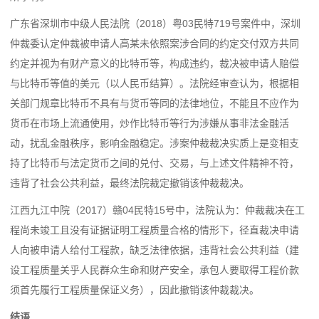
广东省深圳市中级人民法院（2018）粤03民特719号案件中，深圳
仲裁委认定仲裁被申请人高某未依照案涉合同的约定交付双方共同
约定并视为有财产意义的比特币等，构成违约，裁决被申请人赔偿
与比特币等值的美元（以人民币结算）。法院经审查认为，根据相
关部门规章比特币不具有与货币等同的法律地位，不能且不应作为
货币在市场上流通使用，炒作比特币等行为涉嫌从事非法金融活
动，扰乱金融秩序，影响金融稳定。涉案仲裁裁决实质上是变相支
持了比特币与法定货币之间的兑付、交易，与上述文件精神不符，
违背了社会公共利益，最终法院裁定撤销该仲裁裁决。
江西九江中院（2017）赣04民特15号中，法院认为：仲裁裁决在工
程尚未竣工且没有证据证明工程质量合格的情形下，径直裁决申请
人向被申请人给付工程款，缺乏法律依据，违背社会公共利益（建
设工程质量关乎人民群众生命和财产安全，承包人要取得工程价款
须首先履行工程质量保证义务），因此撤销该仲裁裁决。
结语