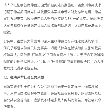
请人举证证明首席仲裁员因受贿被判处有期徒刑，该案刑事判决书
记载了仲裁期间首席仲裁院接受本案被申请人财务总监吃请，仲裁
案件办理结束后收受被申请人财务总监现金3万元的事实。据此法院
认定仲裁员存在受贿并已经人民法院判处刑罚，该案仲裁裁决应予
撤销。
实务中，虽然有大量案件申请人主张仲裁员存在枉法裁决的情形，
但几乎都是以仲裁员认定事实、适用法律存在错误为由主张仲裁员
枉法裁决，即依据“枉法裁决”字面含义提出主张，并无符合司法解释
规定的证据予以佐证，也因此以“枉法裁决”申请撤销裁决的，绝大多
数均难以得到法院支持。
七、裁决违背社会公共利益
司法实践中对于何为社会公共利益并无统一认定标准，通常理解
为，违背我国法律的基本原则，违反社会善良风俗、危害国家及社
会公共安全等情形，应涉及不特定多数人的共同利益，为社会公众
所享有。