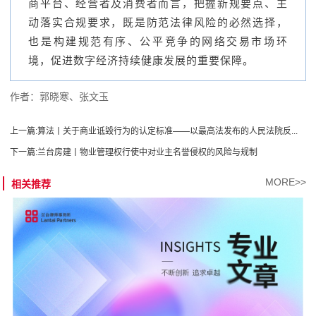
商平台、经营者及消费者而言，把握新规要点、主
动落实合规要求，既是防范法律风险的必然选择，
也是构建规范有序、公平竞争的网络交易市场环
境，促进数字经济持续健康发展的重要保障。
作者：郭晓寒、张文玉
上一篇:
算法丨关于商业诋毁行为的认定标准——以最高法发布的人民法院反...
下一篇:
兰台房建丨物业管理权行使中对业主名誉侵权的风险与规制
MORE>>
相关推荐