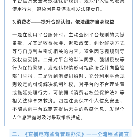
平台信息安全与数据保护规则，规范个人信息收集
使用行为，避免因自身违规引发法律责任。
3.消费者——提升合规认知，依法维护自身权益
一是在使用平台服务时，主动查阅平台规则的关键
条款，尤其是收费标准、退款政策、纠纷解决方式
等与自身利益密切相关的内容，避免因忽视规则导
致权益受损。二是对平台的默认同意、强制授权等
行为保持警惕，发现违规情形可拒绝接受并向监管
部门举报。三是遇到消费纠纷时，充分利用平台规
则设定的纠纷解决机制维权，对平台的不合理处置
或拖延处理行为，可依据《消费者权益保护法》等
相关法律寻求救济。四是注意保护个人信息安全，
不随意向平台或商家提供无关的敏感信息，发现个
人信息泄露时及时采取维权措施。
二、
《直播电商监督管理办法》——全流程监督直