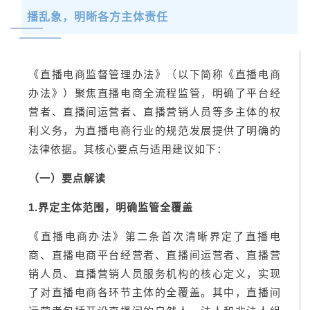
播乱象，明晰各方主体责任
《直播电商监督管理办法》（以下简称《直播电商
办法》）聚焦直播电商全流程监管，明确了平台经
营者、直播间运营者、直播营销人员等多主体的权
利义务，为直播电商行业的规范发展提供了明确的
法律依据。其核心要点与适用建议如下：
（一）要点解读
1.界定主体范围，明确监管全覆盖
《直播电商办法》第二条首次清晰界定了直播电
商、直播电商平台经营者、直播间运营者、直播营
销人员、直播营销人员服务机构的核心定义，实现
了对直播电商各环节主体的全覆盖。其中，直播间