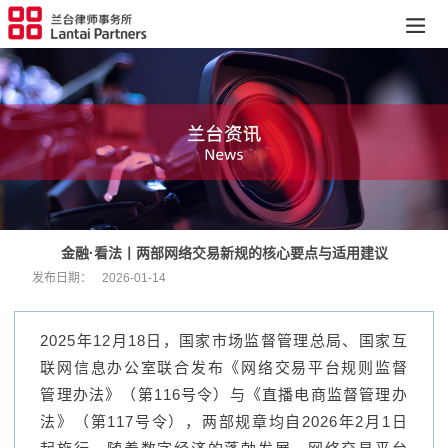
金融·看法丨两部网络交易新规的核心要点与适用建议
发布日期：
2026-01-14
2025年12月18日，国家市场监督管理总局、国家互
联网信息办公室联合发布《网络交易平台规则监督
管理办法》（第116号令）与《直播电商监督管理办
法》（第117号令），两部规章均自2026年2月1日