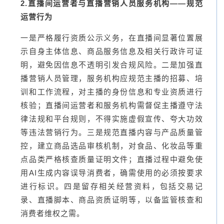
2.直播间运营者与直播营销人员服务机构——规范
运营行为
一是严格履行资质公示义务，在直播间显著位置展
示自身主体信息、商品服务信息及相关行政许可证
明，避免因信息不透明引发合规风险。二是加强直
播营销人员管理，服务机构应规范主播的招募、培
训和工作流程，对主播的身份信息和专业资质进行
核验；直播间运营者和服务机构需督促主播遵守法
律法规和平台规则，不得实施虚假宣传、夸大功效
等违法营销行为。三是规范直播内容与产品质量管
控，建立商品选品审核机制，对食品、化妆品等重
点品类严格核查质量证明文件；直播过程中避免使
用AI生成内容误导消费者，确需使用的必须按要求
进行标识。四是留存相关经营资料，包括交易记
录、直播脚本、商品资质证明等，以备监管核查和
消费者维权之需。