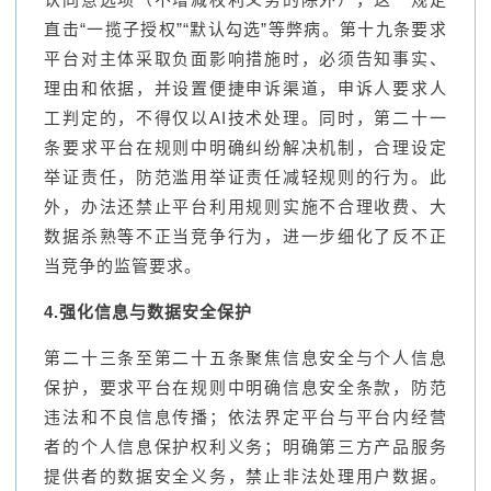
直击“一揽子授权”“默认勾选”等弊病。第十九条要求
平台对主体采取负面影响措施时，必须告知事实、
理由和依据，并设置便捷申诉渠道，申诉人要求人
工判定的，不得仅以AI技术处理。同时，第二十一
条要求平台在规则中明确纠纷解决机制，合理设定
举证责任，防范滥用举证责任减轻规则的行为。此
外，办法还禁止平台利用规则实施不合理收费、大
数据杀熟等不正当竞争行为，进一步细化了反不正
当竞争的监管要求。
4.强化信息与数据安全保护
第二十三条至第二十五条聚焦信息安全与个人信息
保护，要求平台在规则中明确信息安全条款，防范
违法和不良信息传播；依法界定平台与平台内经营
者的个人信息保护权利义务；明确第三方产品服务
提供者的数据安全义务，禁止非法处理用户数据。