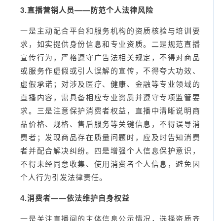
3.直播营销人员——防范个人法律风险
一是主动配合平台和服务机构的资质核验与培训要
求，如实提供身份信息和专业资质。二是规范直播
宣传行为，严格遵守广告法相关规定，不得对商品
或服务作虚假或引人误解的宣传，不得夸大功效、
虚假承诺；对涉及医疗、健康、金融等专业领域的
直播内容，需具备相应专业资质并遵守专项监管要
求。三是注意保护消费者权益，直播中清晰说明商
品价格、规格、售后服务等关键信息，不得误导消
费者；发现商品存在质量问题时，应及时告知消费
者并配合解决纠纷。四是增强个人信息保护意识，
不得未经同意收集、使用消费者个人信息，避免因
个人行为引发法律责任。
4.消费者——依法维护自身权益
一是关注直播间的主体信息公示情况，选择资质齐