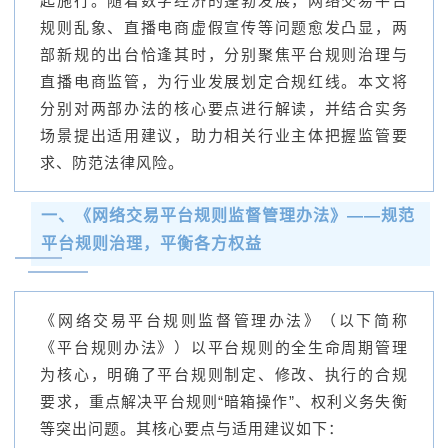
起施行。随着数字经济的蓬勃发展，网络交易平台
规则乱象、直播电商虚假宣传等问题愈发凸显，两
部新规的出台恰逢其时，分别聚焦平台规则治理与
直播电商监管，为行业发展划定合规红线。本文将
分别对两部办法的核心要点进行解读，并结合实务
场景提出适用建议，助力相关行业主体把握监管要
求、防范法律风险。
一、
《网络交易平台规则监督管理办法》——规范
平台规则治理，平衡各方权益
《网络交易平台规则监督管理办法》（以下简称
《平台规则办法》）以平台规则的全生命周期管理
为核心，明确了平台规则制定、修改、执行的合规
要求，重点解决平台规则“暗箱操作”、权利义务失衡
等突出问题。其核心要点与适用建议如下：