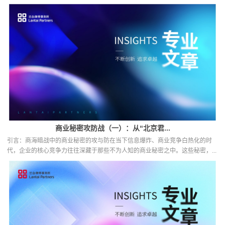
商业秘密攻防战（一）：从“北京君...
引言：商海暗战中的商业秘密的攻与防在当下信息爆炸、商业竞争白热化的时
代，企业的核心竞争力往往深藏于那些不为人知的商业秘密之中。这些秘密，...