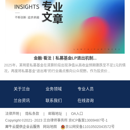
金融·看法丨私募基金LP退出机制...
2025年，某明星私募基金在清算阶段出现净值从高收益预期骤跌至不足1元的情
况，再度将私募基金“退出难”的行业痛点推向公众视野。作为投资价...
关于兰台
业务领域
专业人员
兰台资讯
联系我们
在线咨询
法律声明
| 隐私条款 |
邮箱地址
| OA入口
Copyright ©2021- 2023 兰台律师事务所 京ICP备案13009487号-1
犀牛云提供企业云服务
网站地图
京公网安备11010502043572号