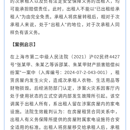
的次承租人以及负有法定安全保障义务的出租人，均
可能承担赔偿责任。此时，出租人不能以“已出租给承
租人”为由完全免责。承租人将房屋转租后，相对于次
承租人来说，处于“出租人”的地位，对于次承租人同
样负有该义务。
【案例启示】
在上海市第二中级人民法院（2021）沪02民终4427
号“张某甲、朱某乙等诉邵某、朱某甲财产损害赔偿纠
纷案”一案中（入库编号：2024-07-2-043-001），租
赁房屋内发生火灾，造成次承租人衣物、生活用品等
财物损毁。后经消防部门认定，涉案火灾系因客厅内
处于使用状态的立式空调内部发生故障所引起。该空
调属于出租人所有，系出租人留在涉案房屋内的家电
设施。法院生效裁判认为：在房屋租赁合同关系中，
出租人有义务保障所提供的房屋附属家电设施符合安
全适用的标准。出租人将房屋移交给承租人后，承租