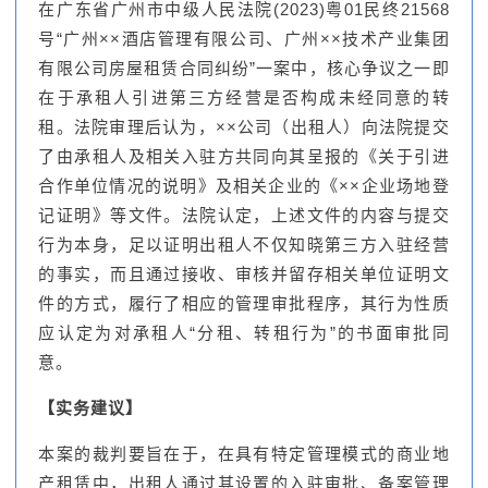
在广东省广州市中级人民法院(2023)粤01民终21568
号“广州××酒店管理有限公司、广州××技术产业集团
有限公司房屋租赁合同纠纷”一案中，核心争议之一即
在于承租人引进第三方经营是否构成未经同意的转
租。法院审理后认为，××公司（出租人）向法院提交
了由承租人及相关入驻方共同向其呈报的《关于引进
合作单位情况的说明》及相关企业的《××企业场地登
记证明》等文件。法院认定，上述文件的内容与提交
行为本身，足以证明出租人不仅知晓第三方入驻经营
的事实，而且通过接收、审核并留存相关单位证明文
件的方式，履行了相应的管理审批程序，其行为性质
应认定为对承租人“分租、转租行为”的书面审批同
意。
【实务建议】
本案的裁判要旨在于，在具有特定管理模式的商业地
产租赁中，出租人通过其设置的入驻审批、备案管理