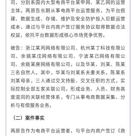
司，分别系国内大型电商平台某甲网、某乙网的运营
主体。两原告长期从事电商平台运营服务，为平台搭
建、数据生成、存储、维护及安全防护投入巨额运营
成本，通过与平台内商户签订服务协议取得数据合法
权益，依托平台数据形成核心市场竞争优势。
被告：浙江某丙网络有限公司、杭州某丁科技有限公
司、余姚某戊网络有限公司、宁波某己网络有限公
司、余姚某庚网络有限公司，以及华某、刘某、陈某
三名自然人。其中，华某与刘某系夫妻关系，陈某系
刘某母亲，三人通过交叉持股、交叉任职的方式，实
际控制全部五家关联公司，形成业务、人员、财务高
度混同的关联经营体系，专门从事电商数据采集、分
析与有偿服务业务。
（二）案件事实
两原告作为电商平台运营者，与平台内商户签订《商