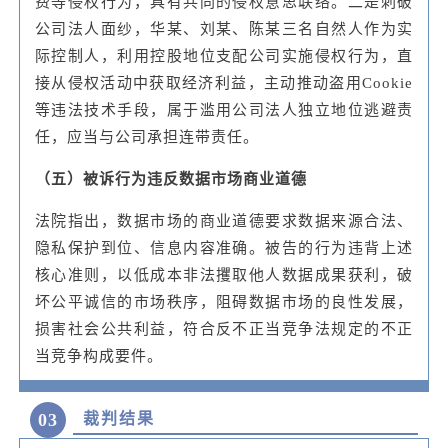
费等侵权行为，具有共同的侵权意思联络。二是刺破
公司法人面纱，华某、刘某、陈某三名自然人作为实
际控制人，利用控股地位支配公司实施侵权行为，直
接从侵权活动中获取经济利益，主动推动盗用Cookie
等违法技术手段，属于滥用公司法人独立地位逃避责
任，应当与公司承担连带责任。
（五）被诉行为违反数据市场商业道德
法院指出，数据市场的商业道德要求数据来源合法、
隐私保护到位、信息内容准确。被告的行为违背上述
核心准则，以低成本非法攫取他人数据成果获利，破
坏公平诚信的市场秩序，阻碍数据市场的良性发展，
损害社会公共利益，符合反不正当竞争法规定的不正
当竞争构成要件。
03
裁判结果