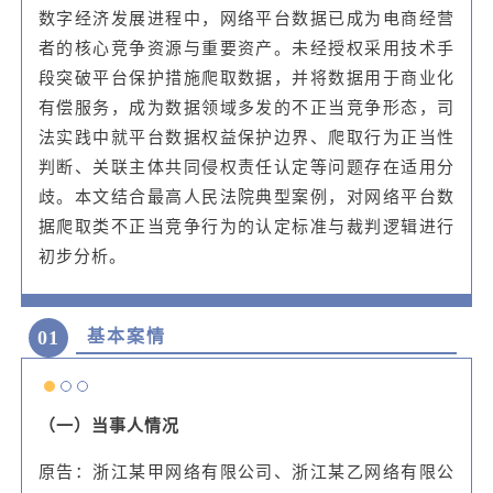
数字经济发展进程中，网络平台数据已成为电商经营
者的核心竞争资源与重要资产。未经授权采用技术手
段突破平台保护措施爬取数据，并将数据用于商业化
有偿服务，成为数据领域多发的不正当竞争形态，司
法实践中就平台数据权益保护边界、爬取行为正当性
判断、关联主体共同侵权责任认定等问题存在适用分
歧。本文结合最高人民法院典型案例，对网络平台数
据爬取类不正当竞争行为的认定标准与裁判逻辑进行
初步分析。
01
基本案情
（一）当事人情况
原告：浙江某甲网络有限公司、浙江某乙网络有限公