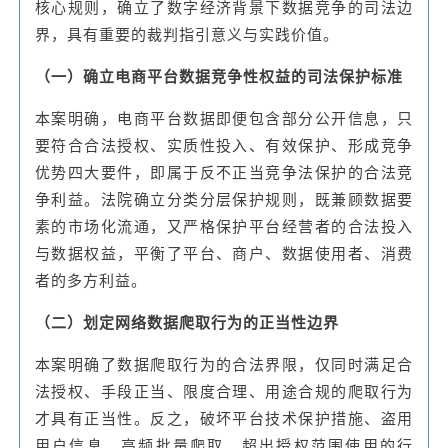
核心规则，确立了数字经济背景下数据竞争的司法边
界，具有重要的裁判指引意义与实践价值。
（一）确立电商平台数据竞争性权益的司法保护标准
本案明确，电商平台数据即便包含部分公开信息，只
要符合合法授权、实质性投入、有效保护、形成竞争
优势四大要件，即属于反不正当竞争法保护的合法竞
争利益。法院确立分类分层保护规则，既兼顾数据要
素的市场化流通，又严格保护平台经营者的合法投入
与数据权益，平衡了平台、商户、数据使用者、消费
者的多方利益。
（二）划定网络数据爬取行为的正当性边界
本案明确了数据爬取行为的合法界限，仅同时满足合
法授权、手段正当、限度合理、用途合规的爬取行为
才具有正当性。反之，破坏平台技术保护措施、盗用
用户信息、高频批量爬取、超出授权范围使用的行