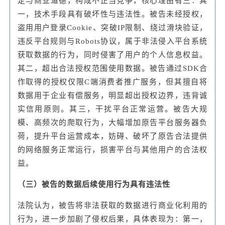
定与商业道德，构成不正当竞争，核心理由有三：其
一，技术手段具有破坏性与违法性。被告未经授权，
盗用用户登录Cookie、突破IP限制、绕过滑块验证，
违反平台规则与Robots协议，属于非法侵入平台系统
获取数据的行为，同时侵害了用户的个人信息权益。
其二，超出合法授权范围使用数据。被告通过SDK合
作取得的授权仅限C端消费者推广服务，但其擅自将
数据用于企业有偿服务，明显超出授权边界，违背诚
实信用原则。其三，干扰平台正常运营。被告大规
模、高频次的爬取行为，大幅增加原告平台服务器负
荷，提升平台运营成本，妨碍、破坏了原告合法提供
的网络服务正常运行，损害平台与其他用户的合法权
益。
（三）被告的数据后续使用行为具有违法性
法院认为，被告将非法获取的数据进行商业化利用的
行为，进一步加剧了侵权后果，具体表现为：第一，