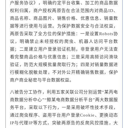
户服务协议》，明确约定平台收集、加工的商品数据
权利归属，商户授权两原告在合法范围内对商品ID、
商品名称、商品图片、销售价格、优惠信息、销量数
据等进行使用与运营。为保护数据安全与合法权益，
两原告采取了全方位的保护措施：一是设置Robots协
议，明确禁止未经授权的爬虫、机器人访问平台数
据；二是建立用户登录验证机制，非登录用户无法查
看完整商品价格与优惠信息；三是采用高频访问滑块
验证，防范大规模批量爬取行为；四是对销量数据进
行模糊化脱敏处理，不对外公开精确销售数据，保护
商户商业秘密与平台数据权益。
八被告分工协作，利用五家关联公司分别运营“某丙电
商数据分析中心”“鲸某电商数据分析平台”两大数据服
务平台，采取以下行为，一是采用破坏性技术手段，
通过爬虫程序、盗用平台用户登录Cookie、更换动态
IP与代理IP等方式，突破两原告的反爬风控措施，大