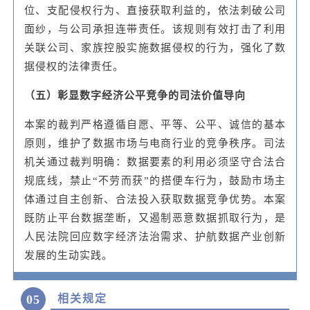
位、支配侵权行为、直接获取利益的，依法刺破公司
面纱，与公司承担连带责任。该规则有效打击了利用
关联公司、家族控股实施数据侵权的行为，强化了数
据侵权的法律责任。
（五）彰显数字经济公平竞争的司法价值导向
本案的裁判严格遵循自愿、平等、公平、诚信的基本
原则，维护了数据市场与电商行业的竞争秩序。司法
机关通过裁判明确：数据要素的利用必须坚守合法合
规底线，禁止“不劳而获”的搭便车行为，鼓励市场主
体通过自主创新、合法投入获取数据竞争优势。本案
既防止平台数据垄断，又遏制恶意数据抓取行为，是
人民法院回应数字经济法治需求、护航数据产业创新
发展的生动实践。
05
相关规定