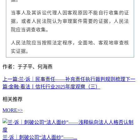
当事人及其诉讼代理人因客观原因不能自行收集的证
据，或者人民法院认为审理案件需要的证据，人民法
院应当调查收集。
人民法院应当按照法定程序，全面地、客观地审查核
实证据。
作者：于子平、何海燕
上一篇:
兰·诉｜民事责任——补充责任执行裁判规则梳理
下一
篇:
金融·看法丨信托行业2025年度观察（三）
相关推荐
MORE>>
兰·诉｜刺破公司“法人面纱”——...