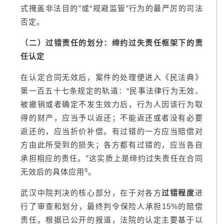
式掩盖非法目的”或“规避监管”行为的最严厉的司法
否定。
（二）过错责任的划分：缔约过失责任框架下的责
任认定
在认定合同无效后，案件的处理便进入《民法典》
第一百五十七条规定的轨道：“民事法律行为无效、
被撤销或者确定不发生效力后，行为人因该行为取
得的财产，应当予以返还；不能返还或者没有必要
返还的，应当折价补偿。有过错的一方应当赔偿对
方由此所受到的损失；各方都有过错的，应当各自
承担相应的责任。”这实质上是缔约过失责任在合同
9
无效后的具体应用
。
武汉中院判决的核心部分，在于对各方
过错程度
进
行了审查和划分，最终判令保险人承担15%的赔偿
责任。根据已公开的报道，法院的认定主要基于以