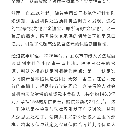
1
全覆盖，从而放松了对质押物本身的实质性审查
。
然而，自2020年起，随着金凰公司多笔信托计划陆
续逾期，金融机构处置质押黄金时方才发现，送检
的“金条”实为铜合金镀金，即所谓的“金包铜”。这一
骗局的揭露，瞬间将为其承保的保险公司推至风口
浪尖，引发了总额高达数百亿元的保险索赔诉讼。
经过数年审理，2026年4月，武汉市中级人民法院就
该系列案件作出民事一审判决。根据已公开的报
道，判决的核心认定可概括为两点：第一，认定案
涉《财产基本险保险合同》无效；第二，在合同无
效的基础上，根据各方过错程度，判决保险人对金
融机构未获清偿的融资款本金损失（共计约146.3亿
2
元）承担15%的赔偿责任，赔偿金额约22亿元
。 这
一判决结果在金融与法律界引发了广泛讨论。其引
人深思之处在于，法院并未如部分债权人主张的那
样，将案涉保单认定为保证保险合同并判令保险人