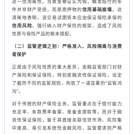
这一信用属性。当黄金被证实为假，触发赔付的条
件并非财产受损，而是质押物的
信用基础崩塌
。这
清晰地表明，该交易试图将本应由保证保险承保的
信用风险
，强行纳入财产保险的框架，造成了风险
性质与保险产品的根本错配。
（二）监管逻辑之别：严格准入、风险隔离与消费
者保护
正是由于风险性质的重大差异，金融监管部门对财
产保险和保证保险，特别是融资性保证保险，设定
了截然不同的监管规则，构筑了一道显著的“监管鸿
沟”。
对于传统的财产保险业务，监管重点在于偿付能力
充足率、条款费率备案、准备金提取等。而对于融
资性保证保险，鉴于其直接关联信贷市场、风险集
中度高、易引发系统性金融风险，监管要求则严格