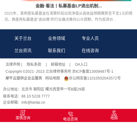
金融·看法丨私募基金LP退出机制...
2025年，某明星私募基金在清算阶段出现净值从高收益预期骤跌至不足1元的情
况，再度将私募基金“退出难”的行业痛点推向公众视野。作为投资价...
关于兰台
业务领域
专业人员
兰台资讯
联系我们
在线咨询
法律声明
| 隐私条款 |
邮箱地址
| OA入口
Copyright ©2021- 2023 兰台律师事务所 京ICP备案13009487号-1
犀牛云提供企业云服务
网站地图
京公网安备11010502043572号
办公地址：北京市 朝阳区 曙光西里甲一号B座29层
联系电话：86 10 5228 7777
企业邮箱：info@lantai.cn
案情咨询
地图
电话咨询