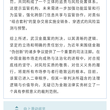
罚，共同构成了一个立体的追责与风险处置体系。
这提示监管机构，未来需进一步加强功能监管和行
为监管，强化跨部门信息共享与监管协作，对类似
“组合套利”的复杂交易实施全链条、穿透式的风险监
测与预警。
综上所述，武汉金凰案的判决，以其清晰的逻辑、
坚定的立场和明确的责任划分，为近年来围绕金融
“伪创新”的诸多争议提供了一个重要的司法注脚。在
中国金融市场走向成熟与法治化的进程中，对合规
底线的坚守、对风险实质的敬畏、对信义义务的履
行，将是所有市场参与者行稳致远的根本。目前，
该案已进入二审程序，但其一审判决所蕴含的法理
逻辑与价值导向，无疑已为金融法律实务树立了一
个具有参照意义的裁判范例。
向上滑动阅览