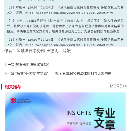
【1】财新网. (2020年6月24日). 《武汉金凰百亿假黄金案曝光 多家信托公司卷
入》. 取自：https://weekly.caixin.com/2020-06-24/101572049.html
【2】关于2026年4月武汉中院一审判决的核心认定、相关事实（如人保内部禁
令、核保缺失等）及判决理由，综合参考了多家专业财经及法律媒体对判决结果的
报道。判决书全文未官方公开，相关信息源自对已公开判决要旨的媒体报道综述
【3】财新网. (2020年6月24日). 《武汉金凰百亿假黄金案曝光 多家信托公司卷
入》. 取自：https://weekly.caixin.com/2020-06-24/101572049.html
作者：金融法律事务部 王德明、薛媛
【4】最高人民法院. (2019年). 《全国法院民商事审判工作会议纪要》（法
〔2019〕254号）. 第54条.
上一篇:
数据出资法律实操指引
【5】《中华人民共和国保险法》第二条
下一篇:
“名誉”不代表“零监管”——社团名誉职务的法律规制与风险防控
【6】温世扬. (2018). 《保险法》. 法律出版社. （财产保险的保险标的与损失补
偿原则）
MORE>>
相关推荐
【7】温世扬. (2018). 《保险法》. 法律出版社.（保证保险的性质与功能）
【8】原中国银行保险监督管理委员会. (2020年). 《信用保险和保证保险业务监
管办法》.第七条、第十条、第十一条、第十八条
【9】崔建远. (2020). 《合同法》. 法律出版社. （缔约过失责任）
【10】贾林青. (2019). 《保险法典型案例裁判思路与裁判规则》. 法律出版社.
第45-60页.（保险人的核保义务与司法认定）