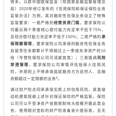
得多。以原中国银保监会（现国家金融监督管理总
局）2020年修订发布的《信用保险和保证保险业务
监管办法》为例，其对融资性信保业务设立了特殊
监管要求：一是严格的
经营资质门槛
，要求保险公
司最近两个季度核心偿付能力充足率不低于75%，
且综合偿付能力充足率不低于150%；二是严格的
承
保限额管理
，要求保险公司承保的融资性信保业务
自留责任余额累计不得超过上一季度末净资产的10
倍（专营性保险公司可适度放宽）；三是强调
风险
穿透管理
，要求保险公司审慎评估投保人信用风
险，并原则上不得承保底层融资方为自然人、且融
8
资额超过一定限额的业务
。
通过财产险合同来承保实质上的信用风险，其直接
动机便是规避上述针对保证保险的严格监管。保险
公司可以不受净资产倍数限制地大规模开展此类业
务，使用相对宽松的财产险准备金计提标准，且无