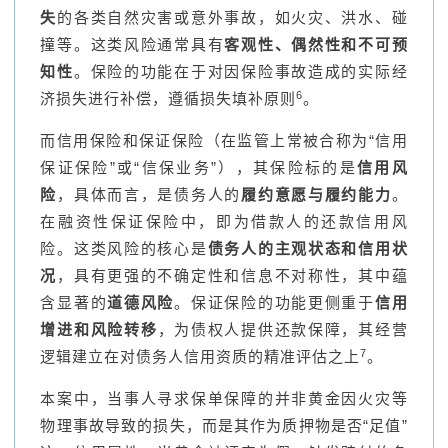
失
的各类自然灾害或意外事故，如火灾、洪水、碰
撞等。这类风险通常具有
客观性、偶然性和不可预
知性
。保险的功能在于对因保险事故造成的实际经
6
济损失进行补偿，遵循损失填补原则
。
而信用保险和保证保险（在监管上常被合称为“信用
保证保险”或“信保业务”），其保险标的是
信用风
险
，具体而言，是债务人的
履约意愿与履约能力
。
在融资性保证保险中，即为借款人的还款信用风
险。这类风险的核心是
债务人的主观状态和信用状
况
，具有更强的不确定性和信息不对称性，其中蕴
含显著的
道德风险
。保证保险的功能更侧重于
信用
增进和风险转移
，为债权人提供还款保障，其经营
7
逻辑建立在对债务人信用资质的精准评估之上
。
本案中，当事人寻求保单保障的并非黄金因火灾等
物理事故导致的损失，而是其作为质押物是否“足值”