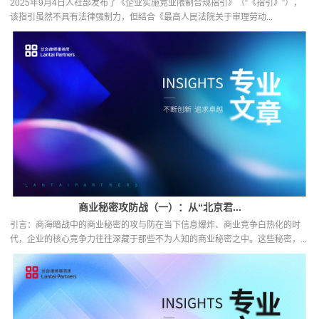
2025年9月4日人社部发布了《企业实施竞业限制合规指引》（“《指引》”），
该指引虽然不具有法律强制力，但结合《最高人民法院关于审理劳动...
商业秘密攻防战（一）：从“北京君...
引言：商海暗战中的商业秘密的攻与防在当下信息爆炸、商业竞争白热化的时
代，企业的核心竞争力往往深藏于那些不为人知的商业秘密之中。这些秘密，...