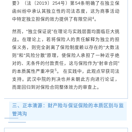
要》（法〔2019〕254号）第54条明确了在独立保
函纠纷中承认其独立性的司法态度，这为商事活动
4
中特定独立担保的效力提供了有限空间
。
然而，“独立保证说”在理论与实践层面均面临巨大挑
战。在理论上，若将保险人的责任解释为独立的担
保义务，则完全剥离了保险制度赖以存在的“大数法
则”和“风险分散”原理，使保险人承担了一种近乎绝
对的、无条件的付款责任，这与保险作为“射幸合同”
5
的本质属性严重冲突
。 在实践中，此观点罕获司法
支持。武汉中院的判决也并未朝此方向进行论证，
而是回归到对保险合同整体效力的审查上。
三、正本清源：财产险与保证保险的本质区别与监
管鸿沟