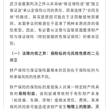
武汉金凰案判决之所以未采纳“保证保险说”或“独立
保证说”来认定保险公司的责任，而是选择了“合同无
效”的路径，其深层原因可能在于法院敏锐地洞察
到，本案争议的根源在于混淆了两种本质迥异的保
险类型。因此，有必要从法理与监管层面厘清财产
险与保证保险（特别是融资性保证保险）的根本区
别。
（一）法理内核之异：保险标的与风险性质的二元
对立
财产保险与保证保险最根本的区别在于保险标的与
所承保风险的性质不同。
财产保险的保险标的是投保人对某一特定财产所具
有的
保险利益
，该利益通常依附于有形财产本身
（如房屋、车辆、货物）或相关责任、费用。其承
保的风险是可能造成该财产发生
物理上的毁损、灭