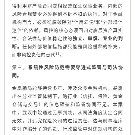
得利用财产险合同变相经营保证保险业务。内部的
风险合规禁令必须得到不折不扣的执行。对于金融
机构而言，必须彻底破除对“信用幻觉”和“外部增信
迷信”的依赖。风控的核心必须回归对底层资产真实
性、合法性与价值稳定性的
独立、审慎、专业的判
断。
任何外部增信措施都只能是风险缓释的补充，
11
而非风控责任的替代
。
第三，
系统性风险防范需要穿透式监管与司法协
同。
金凰骗局能够持续多年、涉及众多金融机构，暴露
出在分业监管体制下，跨行业（信托、保险、黄金
仓储与交易）的信息壁垒和监管协同不足。本案
中，武汉中院通过民事判决，从司法角度认定合同
无效，并追究保险公司的过错责任，这与刑事程序
中对诈骗分子的追责、行政监管中对违规机构的处