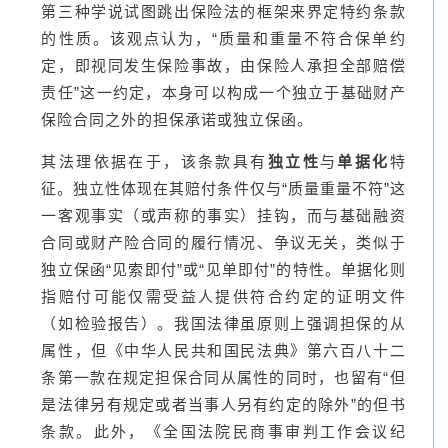
第三种学说试图跳出保险法的框架来界定特约条款
的性质。该观点认为，“质量和重量不符合保单约
定，即视同发生保险事故，由保险人承担全部赔偿
责任”这一约定，本身可以构成一个独立于基础财产
保险合同之外的担保承诺或独立保函。
其法理依据在于，该条款具有
独立性
与
单据化
特
征。独立性体现在其赔付条件仅与“质量重量不符”这
一客观事实（或声称的事实）挂钩，而与基础融资
合同或财产险合同的履行情况、争议无关，类似于
独立保函“见索即付”或“见单即付”的特性。单据化则
指赔付可能仅需受益人提供符合约定的证明文件
（如检验报告）。我国法律虽原则上强调担保的从
属性，但《中华人民共和国民法典》第六百八十二
条第一款在规定担保合同从属性的同时，也留有“但
是法律另有规定或者当事人另有约定的除外”的但书
条款。此外，《全国法院民商事审判工作会议纪