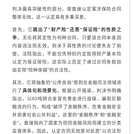
判决最具突破性的部分，是直接认定案涉保险合同
整体无效。这一认定具有多重深意。
首先，它
跳出了“财产险”还是“保证险”的性质之
争
。无论将其定性为何种合同，只要该合同本身因
内容违法而无效，则关于其性质的讨论便失去了前
提。法院指出，不能仅凭特别约定就将财产基本险
认定为保证保险，这实际上否定了通过合同条款自
由实现“险种穿越”的合法性。
其次，它将抽象的“公序良俗”原则在金融司法领域进
行了
具体化和场景化
。根据公开报道，判决书明确
指出，以83吨铜合金冒充黄金进行投保，骗取巨额
融资的行为，构成“破坏了金融秩序、危害金融安全
并损害社会公共利益”。这里的“金融秩序”和“金融安
全”，直接指向了国家为防控金融风险而建立的分类
监管体系。因此，认定合同无效是对此类“以合法形