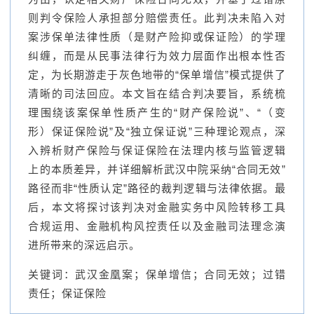
则判令保险人承担部分赔偿责任。此判决未陷入对
案涉保单法律性质（是财产险抑或保证险）的学理
纠缠，而是从民事法律行为效力层面作出根本性否
定，为长期游走于灰色地带的“保单增信”模式提供了
清晰的司法回应。本文旨在结合判决要旨，系统梳
理围绕该案保单性质产生的“财产保险说”、“（变
形）保证保险说”及“独立保证说”三种理论观点，深
入辨析财产保险与保证保险在法理内核与监管逻辑
上的本质差异，并详细解析武汉中院采纳“合同无效”
路径而非“性质认定”路径的裁判逻辑与法律依据。最
后，本文将探讨该判决对金融实务中风险转移工具
合规运用、金融机构风控责任以及金融司法理念演
进所带来的深远启示。
关键词：武汉金凰案；保单增信；合同无效；过错
责任；保证保险