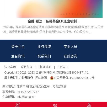
金融·看法丨私募基金LP退出机制...
2025年，某明星私募基金在清算阶段出现净值从高收益预期骤跌至不足1元的情
况，再度将私募基金“退出难”的行业痛点推向公众视野。作为投资价...
关于兰台
业务领域
专业人员
兰台资讯
联系我们
在线咨询
法律声明
| 隐私条款 |
邮箱地址
| OA入口
Copyright ©2021- 2023 兰台律师事务所 京ICP备案13009487号-1
犀牛云提供企业云服务
网站地图
京公网安备11010502043572号
办公地址：北京市 朝阳区 曙光西里甲一号B座29层
联系电话：86 10 5228 7777
企业邮箱：info@lantai.cn