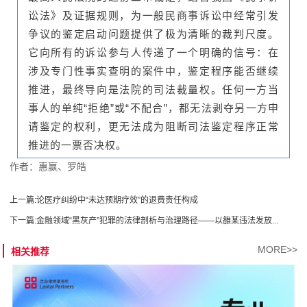
讼法》及证据规则，为一般民商事诉讼中经常引发
争议的鉴定启动问题提供了极为清晰的裁判尺度。
它向所有的诉讼参与人传递了一个明确的信号：在
涉及专门性事实查明的案件中，鉴定程序能否继续
推进，最终导向是法院的司法裁量权。任何一方当
事人的单纯“拒绝”或“不配合”，都无法剥夺另一方申
请鉴定的权利，更无法成为阻断司法鉴定程序正常
推进的一票否决权。
作者：惠赢、罗皓
上一篇:
论医疗纠纷中“未达预期疗效”的退费责任构成
下一篇:
金融领域“黑灰产”犯罪的法律剖析与治理路径——以雒某违法发放...
MORE>>
相关推荐