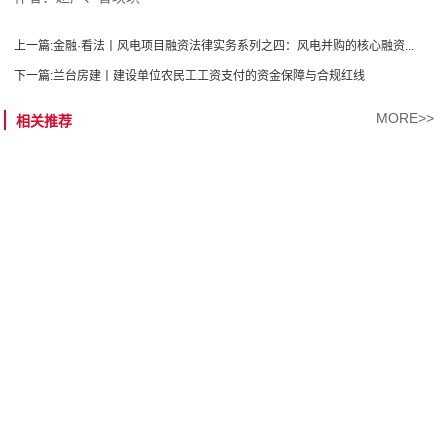
上一篇:
金融·看法丨风电项目融资法律实务系列之四：风电并购的核心融资...
下一篇:
兰台房建丨建设单位农民工工资支付的资金保障与合规红线
MORE>>
相关推荐