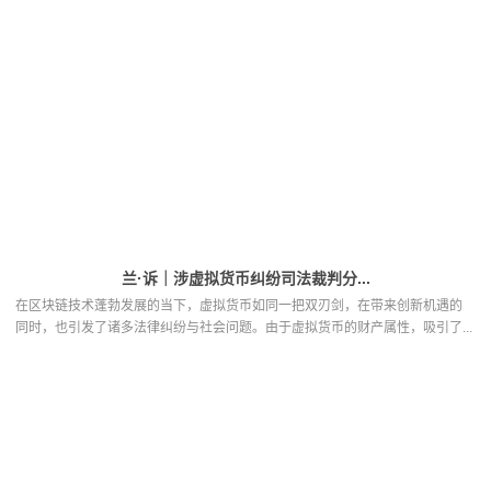
兰·诉｜涉虚拟货币纠纷司法裁判分...
在区块链技术蓬勃发展的当下，虚拟货币如同一把双刃剑，在带来创新机遇的
同时，也引发了诸多法律纠纷与社会问题。由于虚拟货币的财产属性，吸引了...