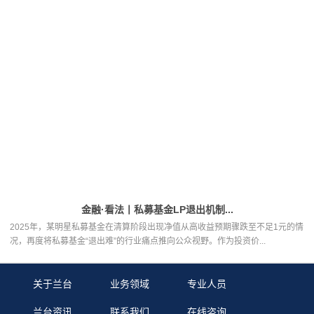
金融·看法丨私募基金LP退出机制...
2025年，某明星私募基金在清算阶段出现净值从高收益预期骤跌至不足1元的情
况，再度将私募基金“退出难”的行业痛点推向公众视野。作为投资价...
关于兰台
业务领域
专业人员
兰台资讯
联系我们
在线咨询