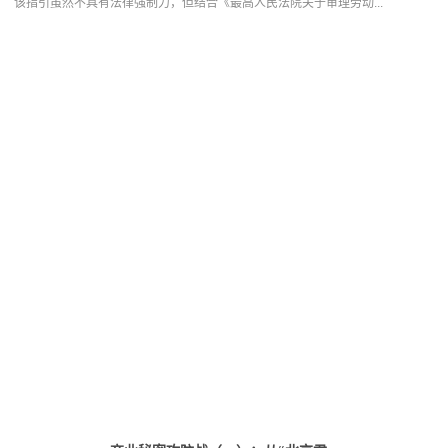
该指引虽然不具有法律强制力，但结合《最高人民法院关于审理劳动...