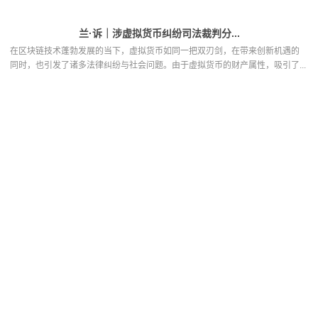
兰·诉｜涉虚拟货币纠纷司法裁判分...
在区块链技术蓬勃发展的当下，虚拟货币如同一把双刃剑，在带来创新机遇的
同时，也引发了诸多法律纠纷与社会问题。由于虚拟货币的财产属性，吸引了...