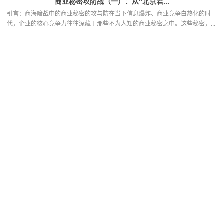
商业秘密攻防战（一）：从“北京君...
引言：商海暗战中的商业秘密的攻与防在当下信息爆炸、商业竞争白热化的时
代，企业的核心竞争力往往深藏于那些不为人知的商业秘密之中。这些秘密，...