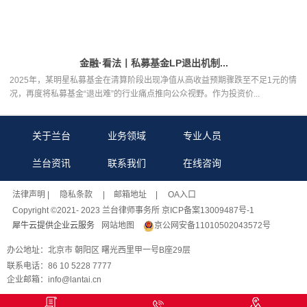
金融·看法丨私募基金LP退出机制...
2025年，某明星私募基金在清算阶段出现净值从高收益预期骤跌至不足1元的情
况，再度将私募基金“退出难”的行业痛点推向公众视野。作为投资价...
关于兰台
业务领域
专业人员
兰台资讯
联系我们
在线咨询
法律声明
| 隐私条款 |
邮箱地址
| OA入口
Copyright ©2021- 2023 兰台律师事务所 京ICP备案13009487号-1
犀牛云提供企业云服务
网站地图
京公网安备11010502043572号
办公地址：北京市 朝阳区 曙光西里甲一号B座29层
联系电话：86 10 5228 7777
企业邮箱：info@lantai.cn