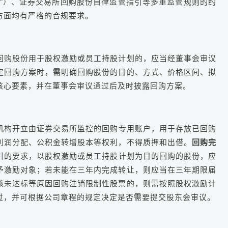
》”）、证券交易所回购股份自律监管指引等多重监管规则的约
方面均有严格的合规要求。
回购股份用于股权激励或员工持股计划的，应当经董事会审议
定回购方案时，需明确回购股份的目的、方式、价格区间、拟
核心要素，并在董事会审议通过后及时披露回购方案。
机构开立由证券交易所监控的回购专用账户，用于存放已回购
利润分配、公积金转增股本等权利，不得质押和出借。
回购完
引的要求，以股权激励或员工持股计划为目的回购的股份，应
予激励对象；若未能在三年内完成转让，则应当在三年期限届
核未达标等原因回购注销限制性股票的，则需按照股权激励计
过，并可根据公司章程的规定决定是否需要提交股东会审议。