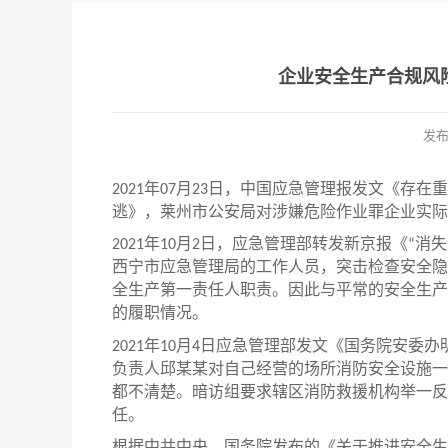
企业安全生产合规风
发
年
月
日，中国应急管理报发文《存在重
2021
07
23
逃》，莱州市公安局对涉嫌危险作业罪企业实际
年
月
日，应急管理部转发新京报《
消失
2021
10
2
“
西宁市应急管理局的工作人员，突击检查安全隐
全生产第一责任人职责。因此与平常的安全生产
的履职情况。
年
月
日应急管理部发文《国务院安委办
2021
10
4
负责人邱某某对自己经营的场所消防安全设施一
都不清楚。暗访组要求辖区消防救援机构举一反
任。