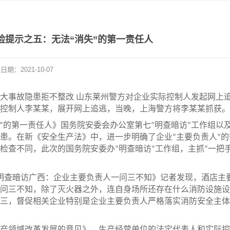
险提示之五：无法“消失”的第一责任人
布日期：
2021-10-07
大事故隐患拒不整改 山东莱州警方对企业实际控制人发起网上
控制人李某某，展开网上追逃，当晚，上海警方将李某某抓获。
的第一责任人》国务院安委会办公室第七
明查暗访
工作组以
”
“
”
患。在新《安全生产法》中，进一步明确了企业
主要负责人
的
“
”
检查不同，此次的国务院安委办
明查暗访
工作组，主抓
一把
“
”
“
明查暗访广西：企业主要负责人一问三不知》记者发现，酒店主
问三不知，除了灭火器之外，连自身场所还存在什么消防设施设
三，督促相关企业特别是企业主要负责人严格落实消防安全主体