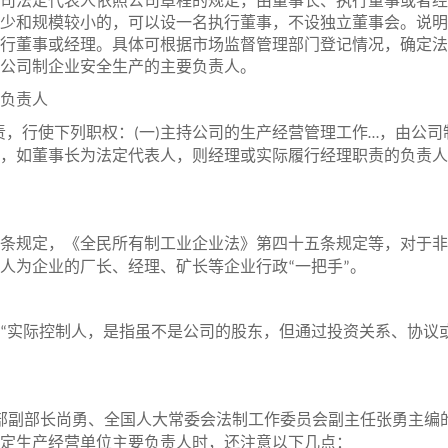
司法定代表人依照公司章程的规定，由董事长、执行董事或者经
少和规模较小的，可以设一名执行董事，不设独立董事会。说明
行董事或经理。具体可根据市场监督管理部门登记情况，确定法
公司制企业安全生产的主要负责人。
负责人
责，行使下列职权：
一
主持公司的生产经营管理工作
，由公司
(
)
…
，如董事长为法定代表人，则经理或实际履行经理职责的负责人
条规定，《全民所有制工业企业法》第四十五条规定等，对于非
人为企业的厂长、经理、矿长等企业行政
一把手
。
“
”
实际控制人，是指虽不是公司的股东，但通过投资关系、协议
“
部副部长尚勇、全国人大常委会法制工作委员会副主任张勇主编
定生产经营单位主要负责人时，还注意以下几点：