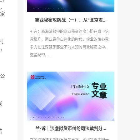
理
，
定
商业秘密攻防战（一）：从“北京君...
引言：商海暗战中的商业秘密的攻与防在当下信
息爆炸、商业竞争白热化的时代，企业的核心竞
制
争力往往深藏于那些不为人知的商业秘密之中。
，
这些秘密，...
公
或
兰·诉｜涉虚拟货币纠纷司法裁判分...
的