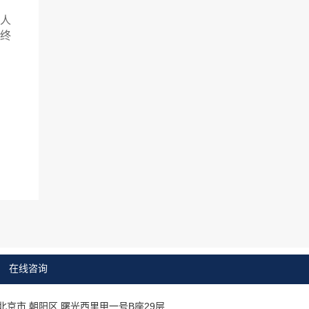
人
终
在线咨询
北京市 朝阳区 曙光西里甲一号B座29层