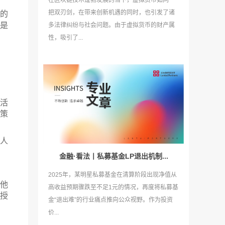
在区块链技术蓬勃发展的当下，虚拟货币如同一
把双刃剑，在带来创新机遇的同时，也引发了诸
的
是
多法律纠纷与社会问题。由于虚拟货币的财产属
性，吸引了...
活
策
人
金融·看法丨私募基金LP退出机制...
2025年，某明星私募基金在清算阶段出现净值从
他
高收益预期骤跌至不足1元的情况，再度将私募基
授
金“退出难”的行业痛点推向公众视野。作为投资
价...