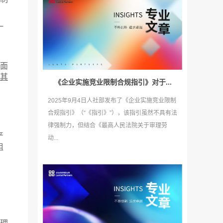
制
一
面
其
《企业实施竞业限制合规指引》对于...
2025年9月4日人社部发布了《企业实施竞业限制
合规指引》（“《指引》”），该指引虽然不具有法
律强制力，但结合《最高人民法院关于审理劳
产
动...
组