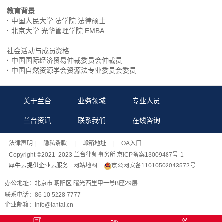
教育背景
·
中国人民大学 法学院 法律硕士
·
北京大学 光华管理学院 EMBA
社会活动与成员资格
·
中国国际经济贸易仲裁委员会仲裁员
·
中国自然资源学会资源法专业委员会委员
关于兰台
业务领域
专业人员
兰台资讯
联系我们
在线咨询
法律声明
| 隐私条款 |
邮箱地址
| OA入口
Copyright ©2021- 2023 兰台律师事务所 京ICP备案13009487号-1
犀牛云提供企业云服务
网站地图
京公网安备11010502043572号
办公地址：北京市 朝阳区 曙光西里甲一号B座29层
联系电话：86 10 5228 7777
企业邮箱：info@lantai.cn