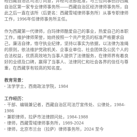
经西藏自治区司法厅同意，并经司法部批准，与三位同事创办西藏
自治区第一家专业律师事务所——西藏自治区经济律师事务所，自
此之后一直在该所（后更名：西藏雪域律师事务所）从事专职律师
工作，1996年任律师事务所主任。
作为西藏第一代律师，白玛律师酷爱自己的事业，热爱自己的本职
工作，维护律师荣誉，始终按照一个共产党员的标准严格要求自
己，廉洁自律，恪守执业纪律，坚持以事实为依据，以法律为准绳
的原则，依法维护党政机关、企事业单位、社会团体及公民个人的
合法权益，优质高效地为当事人提供了法律服务，在律师界有着良
好的业绩及口碑，赢得了当事人、法律同仁和社会各界的信任与尊
重，在西藏享有较高的知名度。
教育背景：
·
法学学士，西南政法学院，1984
工作经历：
·
干部、编辑兼记者，西藏自治区司法厅宣传处、公律处，1984-
1986
·
兼职律师，拉萨市法律顾问处，1984-1988
·
律师，西藏雪域律师事务所，1989-2024
·
律师，北京市兰台（拉萨）律师事务所，2024 至今