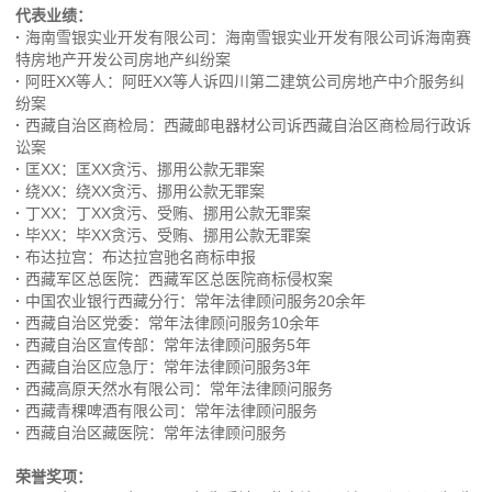
代表业绩：
·
海南雪银实业开发有限公司：海南雪银实业开发有限公司诉海南赛
特房地产开发公司房地产纠纷案
·
阿旺XX等人：阿旺XX等人诉四川第二建筑公司房地产中介服务纠
纷案
·
西藏自治区商检局：西藏邮电器材公司诉西藏自治区商检局行政诉
讼案
·
匡XX：匡XX贪污、挪用公款无罪案
·
绕XX：绕XX贪污、挪用公款无罪案
·
丁XX：丁XX贪污、受贿、挪用公款无罪案
·
毕XX：毕XX贪污、受贿、挪用公款无罪案
·
布达拉宫：布达拉宫驰名商标申报
·
西藏军区总医院：西藏军区总医院商标侵权案
·
中国农业银行西藏分行：常年法律顾问服务20余年
·
西藏自治区党委：常年法律顾问服务10余年
·
西藏自治区宣传部：常年法律顾问服务5年
·
西藏自治区应急厅：常年法律顾问服务3年
·
西藏高原天然水有限公司：常年法律顾问服务
·
西藏青稞啤酒有限公司：常年法律顾问服务
·
西藏自治区藏医院：常年法律顾问服务
荣誉奖项：