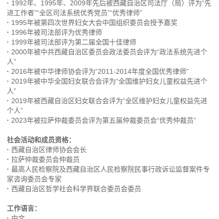
·
1992年、1995年、2009年先后被西藏自治区司法厅（局）评为“先
进工作者”“全区司法系统优秀党员”“优秀律师”
·
1995年被第四次世界妇女大会中国组织委员会授予嘉奖
·
1996年被司法部评为优秀律师
·
1999年被司法部评为第二届全国十佳律师
·
2000年被中共西藏自治区委员会政法委员会评为“政法系统先进个
人”
·
2016年被中华律师协会评为“2011-2014年度全国优秀律师”
·
2019年被中华全国妇女联合会评为“全国维护妇女儿童权益先进个
人”
·
2019年被西藏自治区妇女联合会评为“全区维护妇女儿童权益先进
个人”
·
2023年被拉萨仲裁委员会评为第五届仲裁委员会“优秀仲裁员”
社会活动和成员资格：
·
西藏自治区律师协会会长
·
拉萨仲裁委员会仲裁员
·
最高人民检察院及西藏自治区人民检察院民事行政诉讼监督案件专
家咨询委员会专家
·
西藏自治区哲学社会科学界联合委员会委员
工作语言：
·
中文