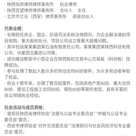
·
陕西恒邦律师律师事务所 执业律师
·
陕西百望律师律师事务所 合伙人 主任
·
北京市兰台（西安）律师事务所 高级合伙人
代表业绩：
·
长期担任央企、国企、区级司法系统法律顾问，为企业解决诸如项
目收购、重大股权处分、项目公司设立等重大疑难问题。
·
其中包括某某集团某石油有限责任公司、某某集团某陕西科技有限
公司、中某西北集团公司等。
·
成功推动数家中小型企业在陕西股权交易中心交易板（科创板）挂
牌成功。
·
参与处理了数起人数众多的劳动合同纠纷案件，为众多劳动者争取
了权益。
·
执业十数年来，办理了数百起案件，包括房地产类纠纷、重大合同
纠纷、建设工程施工合同纠纷、保险纠纷等案件类型，具有丰富的
诉讼领域执业经验。
社会活动与成员资格：
·
曾担任陕西省律师协会“法援与公益专业委员会” “仲裁与公证专业
委员会”委员；
·
西安市律师协会“对外交流委员会”“法律顾问与社会风险评估专业委
员会”委员；