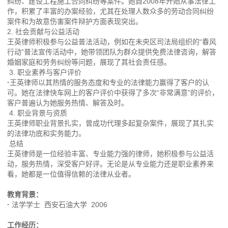
纠纷、建设工程施工合同纠纷等案件。她自2008年开始从事法律工
作，积累了丰富的办案经验，尤其在处理人数众多的劳动合同纠纷
案件和为故意伤害案件辩护方面表现突出。
2. 社会贡献与公益活动
王英律师积极参与公益普法活动，例如在未央区司法局组织的“春风
行动”普法宣传活动中，她带领团队为群众提供免费法律咨询，解答
婚姻家庭和劳务纠纷等问题，展现了其社会责任感。
3. 职业素养与客户评价
·
王英律师以其热情的服务态度和专业的法律能力赢得了客户的认
可。她在法律快车网上的客户评价中获得了多次“非常满意”的评价，
客户普遍认为她服务热情、解答及时。
4. 职业背景与资质
王英律师职业背景扎实，曾成功代理多起复杂案件，展现了其扎实
的法律功底和实务能力。
总结
王英律师是一位经验丰富、专业能力强的律师，她积极参与公益活
动，服务热情，深受客户好评。无论是从专业能力还是职业素养来
看，她都是一位值得信赖的法律从业者。
教育背景：
·
法学学士 西安石油大学 2006
工作经历：