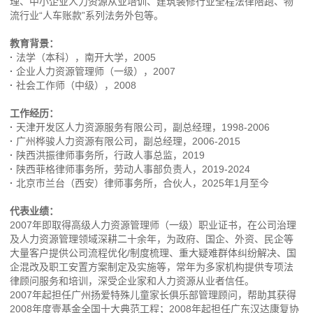
理、中小企业人力资源从业培训、建筑装修行业全程法律陪跑、物
流行业“人车账款”系列法务外包等。
教育背景：
·
法学（本科），南开大学，2005
·
企业人力资源管理师（一级），2007
·
社会工作师（中级），2008
工作经历：
·
天津开发区人力资源服务有限公司，副总经理，1998-2006
·
广州桦骏人力资源有限公司，副总经理，2006-2015
·
陕西洪振律师事务所，行政人事总监，2019
·
陕西菲格律师事务所，劳动人事部负责人，2019-2024
·
北京市兰台（西安）律师事务所，合伙人，2025年1月至今
代表业绩：
2007年即取得高级人力资源管理师（一级）职业证书，在公司治理
及人力资源管理领域深耕二十余年，为政府、国企、外资、民企等
大量客户提供公司流程优化/制度梳理、重大疑难群体纠纷解决、国
企混改及职工安置方案制定及实施等，常年为多家机构提供专项法
律顾问服务和培训，深受企业家和人力资源从业者信任。
2007年起担任广州扬爱特殊儿童家长俱乐部管理顾问，帮助其获得
2008年度壹基金全国十大典范工程；2008年起担任广东汉达康复协