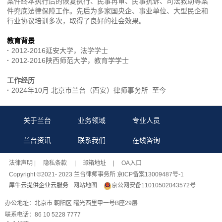
案件终本执行后的恢复执行、民事再审、民事抗诉、司法救助等案
件兜底法律保障工作。先后为多家国央企、事业单位、大型民企和
行业协议培训多次，取得了良好的社会效果。
教育背景
·
2012-2016延安大学，法学学士
·
2012-2016陕西师范大学，教育学学士
工作经历
·
2024年10月 北京市兰台（西安）律师事务所 至今
关于兰台
业务领域
专业人员
兰台资讯
联系我们
在线咨询
法律声明
| 隐私条款 |
邮箱地址
| OA入口
Copyright ©2021- 2023 兰台律师事务所 京ICP备案13009487号-1
犀牛云提供企业云服务
网站地图
京公网安备11010502043572号
办公地址：北京市 朝阳区 曙光西里甲一号B座29层
联系电话：86 10 5228 7777