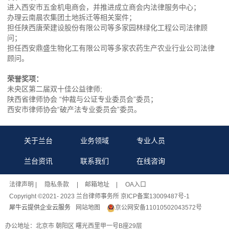
进入西安市五金机电商会，并推进成立商会内法律服务中心；
办理云南晨农集团土地拆迁等相关案件；
担任陕西唐荣建设股份有限公司等多家园林绿化工程公司法律顾
问；
担任西安鼎盛生物化工有限公司等多家农药生产农业行业公司法律
顾问。
荣誉奖项：
未央区第二届双十佳公益律师;
陕西省律师协会 “仲裁与公证专业委员会”委员；
西安市律师协会“破产法专业委员会”委员。
关于兰台
业务领域
专业人员
兰台资讯
联系我们
在线咨询
法律声明
| 隐私条款 |
邮箱地址
| OA入口
Copyright ©2021- 2023 兰台律师事务所 京ICP备案13009487号-1
犀牛云提供企业云服务
网站地图
京公网安备11010502043572号
办公地址：北京市 朝阳区 曙光西里甲一号B座29层