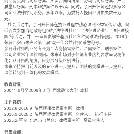
商品房买卖合同纠纷案、买卖合同纠纷案、劳动合同纠纷案、产品
质量纠纷案、刑事辩护案件近千起。同时，余日升律师还担多家公
司企业法律顾问职务。多年以来，为委托人挽回经济损失数千万
元。
社会活动中，余日升律师在执业过程中热心法制公益宣传活动，曾
近百次参加当地政府组织的“法律进社区”、“法律进企业”、“法律进校
园”等活动，并且一直负责解答基层社区各种疑难法律问题。2019年
荣获西安市未央区第二届“双十佳公益律师”荣誉称号。
余日升律师的业务专长为：人身损害案件、合同案件、刑事案件、
公司企业常年法律顾问。未来市场对于律师专业度的要求呈现精细
化；从开拓的角度，应分层分级区别进行。
未来坚持把目前涉及的专业进一步提升，团队的规模进一步提升，
以便转化到一体化的发展模式。
教育背景：
2004年9月至2008年8 月 西北政法大学 本科
工作经历：
2012.8-2016.9 陕西恒邦律师事务所 律师
2016.9-2025.2 陕西百望律师事务所 合伙人、 执行主任
2025.2-至今 北京市（兰台）律师事务所 高级合伙人
代表业绩：