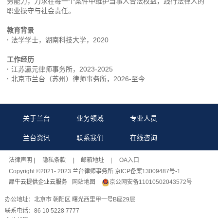
务能力，力求在每一个案件中维护当事人合法权益，践行法律人的
职业操守与社会责任。
教育背景
·
法学学士，湖南科技大学，2020
工作经历
·
江苏瀛元律师事务所，2023-2025
·
北京市兰台（苏州）律师事务所，2026-至今
关于兰台
业务领域
专业人员
兰台资讯
联系我们
在线咨询
法律声明
| 隐私条款 |
邮箱地址
| OA入口
Copyright ©2021- 2023 兰台律师事务所 京ICP备案13009487号-1
犀牛云提供企业云服务
网站地图
京公网安备11010502043572号
办公地址：北京市 朝阳区 曙光西里甲一号B座29层
联系电话：86 10 5228 7777