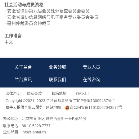
社会活动与成员资格
·
安徽省律协第九届会员处分复查委员会委员
·
安徽省律协信息网络与电子商务专业委员会委员
·
亳州仲裁委员会仲裁员
工作语言
中文
关于兰台
业务领域
专业人员
兰台资讯
联系我们
在线咨询
法律声明
| 隐私条款 |
邮箱地址
| OA入口
Copyright ©2021- 2023 兰台律师事务所 京ICP备案13009487号-1
犀牛云提供企业云服务
网站地图
京公网安备11010502043572号
办公地址：北京市 朝阳区 曙光西里甲一号B座29层
联系电话：86 10 5228 7777
企业邮箱：info@lantai.cn