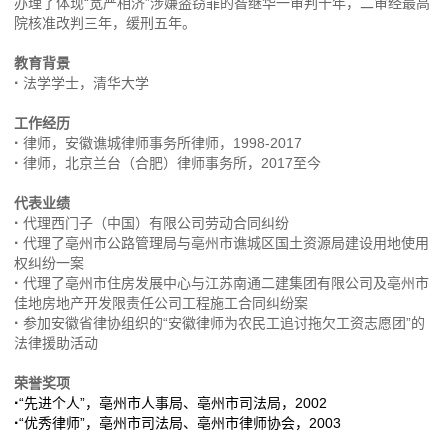
办理了体现“宽严相济”涉嫌盗窃罪的昝继华一审判十年，二审经最高
院核准改判三年，缓刑五年。
教育背景
·
法学学士，清华大学
工作经历
·
律师，安徽谯城律师事务所律师，1998-2017
·
律师，北京兰台（合肥）律师事务所，2017至今
代表业绩
·
代理西门子（中国）有限公司劳动合同纠纷
·
代理了亳州市公路管理局与亳州市谯城区国土资源局建设用地使用
权纠纷一案
·
代理了亳州市住房发展中心与江苏南通二建集团有限公司及亳州市
佳地房地产开发限责任公司工程施工合同纠纷案
·
参加安徽省律协组织的“安徽律师为农民工追讨拖欠工资志愿团”的
法律援助活动
荣誉奖项
·
“先进个人”，亳州市人事局、亳州市司法局，2002
·
“优秀律师”，亳州市司法局、亳州市律师协会，2003