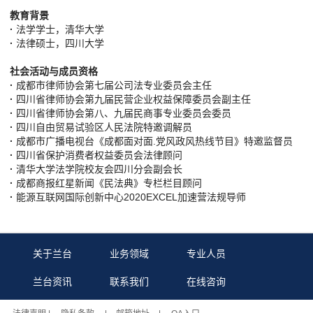
教育背景
·
法学学士，清华大学
·
法律硕士，四川大学
社会活动与成员资格
·
成都市律师协会第七届公司法专业委员会主任
·
四川省律师协会第九届民营企业权益保障委员会副主任
·
四川省律师协会第八、九届民商事专业委员会委员
·
四川自由贸易试验区人民法院特邀调解员
·
成都市广播电视台《成都面对面.党风政风热线节目》特邀监督员
·
四川省保护消费者权益委员会法律顾问
·
清华大学法学院校友会四川分会副会长
·
成都商报红星新闻《民法典》专栏栏目顾问
·
能源互联网国际创新中心2020EXCEL加速营法规导师
关于兰台
业务领域
专业人员
兰台资讯
联系我们
在线咨询