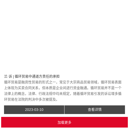
兰·诉 | 循环贸易中通道方责任的承担
循环贸易是融资性贸易的形式之一，常见于大宗商品贸易领域，循环贸易表面
上体现为买卖合同关系，但本质是企业间进行资金融通。循环贸易并不是一个
法律上的概念，法律、行政法规中均未规定，随着循环贸易引发的诉讼增多循
环贸易在法院的判决中多次被提及。
2023-03-10
查看详情