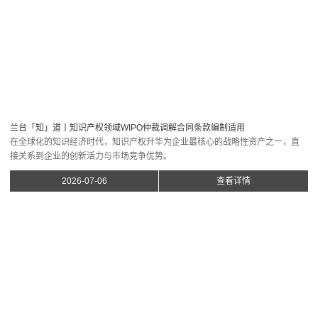
在全球化的知识经济时代，知识产权升华为企业最核心的战略性资产之一，直
接关系到企业的创新活力与市场竞争优势。
2026-07-06
查看详情
企业的公开数据抓取行为的反不正当竞争法评价
本文从律师提供企业合规服务的视角，围绕“公开数据抓取”这一企业常规操作，
结合相关法律法规及典型案例系统分析该行为的违法判断标准，供企业参考。
2026-07-06
查看详情