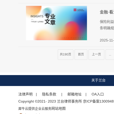
金融·
保险利益
条明确规
2025-11
共190页
首页
上一页
...
关于兰台
法律声明
| 隐私条款 |
邮箱地址
| OA入口
Copyright ©2021- 2023 兰台律师事务所 京ICP备案1300948
网站地图
犀牛云提供企业云服务