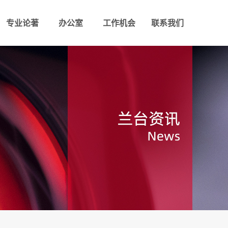
专业论著
办公室
工作机会
联系我们