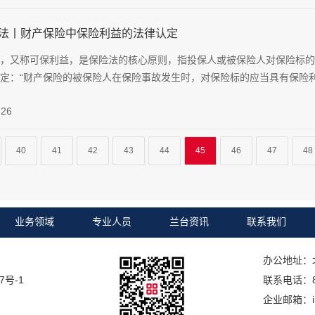
看法丨财产保险中保险利益的法律认定
，又称可保利益，是保险法的核心原则，指投保人或被保险人对保险标的
定：“财产保险的被保险人在保险事故发生时，对保险标的应当具有保险利益
-26
40
41
42
43
44
45
46
47
48
业务领域
专业人员
兰台资讯
联系我们
办公地址：
7号-1
联系电话：86 
企业邮箱：inf