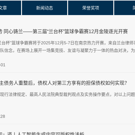
文章
新闻动态
荣誉奖项
势 同心铸兰——第三届“兰台杯”篮球争霸赛12月金陵逐光开赛
兰台杯”篮球争霸赛将于2025年12月5-7日在南京热力开赛，来自兰台
队信念，在赛场上展开一场集竞技、友谊与凝聚力于一体的热血对决，为
-01
｜主债务人重整后，债权人对第三方享有的担保债权如何实现？
现行法律规定、最高人民法院典型裁判观点及实务操作要点，对以上问题
-28
知」道丨人工智能生成内容可版权性浅析