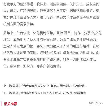
有竞争力的薪资待遇；软件上，则要氛围佳、关怀员工、成长空间
大；最后，在精神层面，还要能够为员工提供归属感和价值感，这
充分体现了兰台在人才引进与培养、内部文化体系建设等律所管理
机制方面的竞争优势。
多年来，兰台依托一体化机制优势，秉持“尊重、协作、分享”的文化
理念，成功地为合伙人业务拓展赋能，为青年律师专业提升助力；
坚定人才是发展的第一要义，大力投入于人才的引进与培养，在吸
纳优秀人才加盟的同时，通过形式多样并卓有成效的培训举措，向
专业水准高并极具职业精神的道路迈进，打造一流的法律人才队
伍，集众智、汇众力，为客户创造价值。
上一篇:
荣誉 | 兰台代理案件入选“2021年商标授权确权司法保护优...
下一篇:
荣誉 | 兰台高级合伙人王清入选《商法》2022律师新星榜单
MORE>>
相关推荐