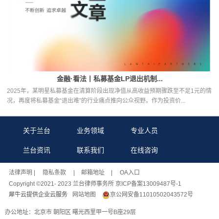
金融·看法丨私募基金LP退出机制...
2025年，某明星私募基金在清算阶段出现净值从高收益预期骤跌至不足1元的情
况，再度将私募基金“退出难”的行业痛点推向公众视野。作为投资价...
关于兰台
业务领域
专业人员
兰台资讯
联系我们
在线咨询
法律声明
| 隐私条款 |
邮箱地址
| OA入口
Copyright ©2021- 2023 兰台律师事务所 京ICP备案13009487号-1
犀牛云提供企业云服务
网站地图
京公网安备11010502043572号
办公地址：北京市 朝阳区 曙光西里甲一号B座29层