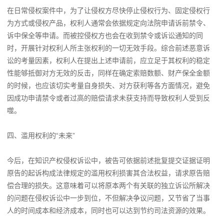
在日常侵权案件中，为了让侵权方尽快停止侵权行为、固定侵权行
为方式或侵权产品，权利人通常会依据规定向法院申请诉前禁令、
诉中保全等申请。而被控侵权方也会在收到禁令或诉讼通知的同
时，开展针对权利人所主张权利的一切无效手段。综合前述恶意诉
讼的考量因素，权利人在提出上述申请前，应立足于其权利的稳定
性能够抵御对方无效的反击，同样在确定索赔数额、财产保全金额
的时候，也应该切实考量自身损失、对方获利等各方面情况，避免
因成功申请禁令或者过高的赔偿请求未获支持而导致权利人受到反
噬。
四、滥用权利的“未来”
今后，在知识产权侵权诉讼中，被告可依据前述批复提交证据证明
原告的起诉构成法律规定的滥用权利损害其合法权益，请求原告赔
偿合理的损失。这意味着可以将原本两个有关联的独立诉讼所解决
的问题在侵权诉讼中一步到位，不但解决争议问题，又节省了当事
人的时间成本和经济成本，同时也可以达到节约司法资源的效果。