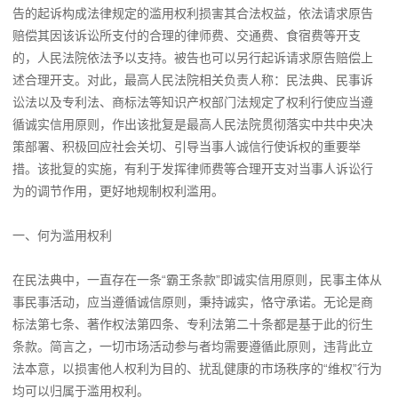
告的起诉构成法律规定的滥用权利损害其合法权益，依法请求原告
赔偿其因该诉讼所支付的合理的律师费、交通费、食宿费等开支
的，人民法院依法予以支持。被告也可以另行起诉请求原告赔偿上
述合理开支。对此，最高人民法院相关负责人称：民法典、民事诉
讼法以及专利法、商标法等知识产权部门法规定了权利行使应当遵
循诚实信用原则，作出该批复是最高人民法院贯彻落实中共中央决
策部署、积极回应社会关切、引导当事人诚信行使诉权的重要举
措。该批复的实施，有利于发挥律师费等合理开支对当事人诉讼行
为的调节作用，更好地规制权利滥用。
一、何为滥用权利
在民法典中，一直存在一条“霸王条款”即诚实信用原则，民事主体从
事民事活动，应当遵循诚信原则，秉持诚实，恪守承诺。无论是商
标法第七条、著作权法第四条、专利法第二十条都是基于此的衍生
条款。简言之，一切市场活动参与者均需要遵循此原则，违背此立
法本意，以损害他人权利为目的、扰乱健康的市场秩序的“维权”行为
均可以归属于滥用权利。