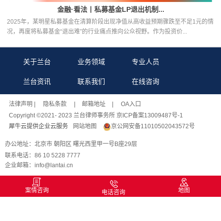
金融·看法丨私募基金LP退出机制...
2025年，某明星私募基金在清算阶段出现净值从高收益预期骤跌至不足1元的情
况，再度将私募基金“退出难”的行业痛点推向公众视野。作为投资价...
关于兰台
业务领域
专业人员
兰台资讯
联系我们
在线咨询
法律声明
| 隐私条款 |
邮箱地址
| OA入口
Copyright ©2021- 2023 兰台律师事务所 京ICP备案13009487号-1
犀牛云提供企业云服务
网站地图
京公网安备11010502043572号
办公地址：北京市 朝阳区 曙光西里甲一号B座29层
联系电话：86 10 5228 7777
企业邮箱：info@lantai.cn
案情咨询
地图
电话咨询