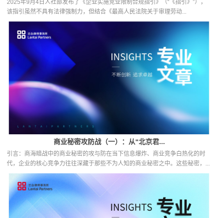
2025年9月4日人社部发布了《企业实施竞业限制合规指引》（“《指引》”），
该指引虽然不具有法律强制力，但结合《最高人民法院关于审理劳动...
商业秘密攻防战（一）：从“北京君...
引言：商海暗战中的商业秘密的攻与防在当下信息爆炸、商业竞争白热化的时
代，企业的核心竞争力往往深藏于那些不为人知的商业秘密之中。这些秘密，...