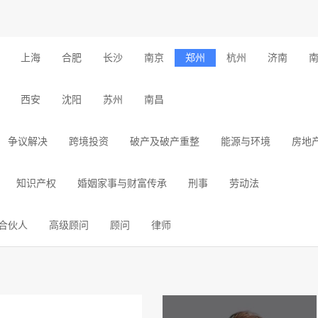
上海
合肥
长沙
南京
郑州
杭州
济南
西安
沈阳
苏州
南昌
争议解决
跨境投资
破产及破产重整
能源与环境
房地
知识产权
婚姻家事与财富传承
刑事
劳动法
合伙人
高级顾问
顾问
律师