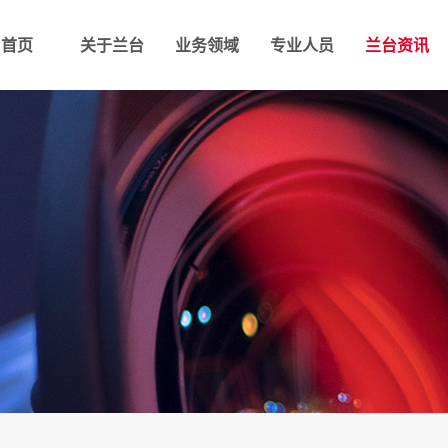
首页
关于兰台
业务领域
专业人员
兰台资讯