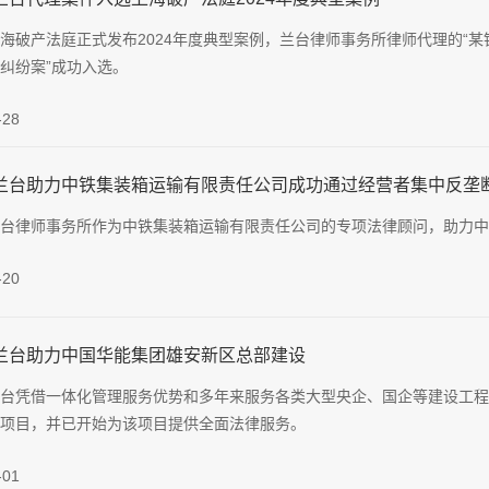
海破产法庭正式发布2024年度典型案例，兰台律师事务所律师代理的“
纠纷案”成功入选。
-28
兰台助力中铁集装箱运输有限责任公司成功通过经营者集中反垄
台律师事务所作为中铁集装箱运输有限责任公司的专项法律顾问，助力中
-20
兰台助力中国华能集团雄安新区总部建设
台凭借一体化管理服务优势和多年来服务各类大型央企、国企等建设工程
项目，并已开始为该项目提供全面法律服务。
-01