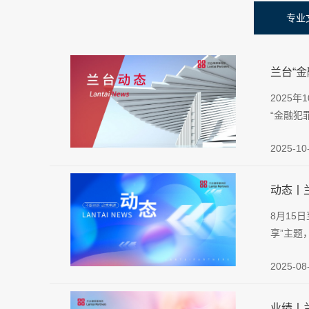
专业
兰台“
2025
“金融犯
2025-10
动态丨
8月15
享”主题
2025-08
业绩丨