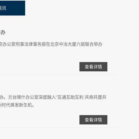
简讯
举办
北京办公室刑事法律事务部在北京中冶大厦六层联合举办
查看详情
办。兰台喀什办公室深度融入“互通互助互利 共商共建共
新时代焕发新生机。
查看详情