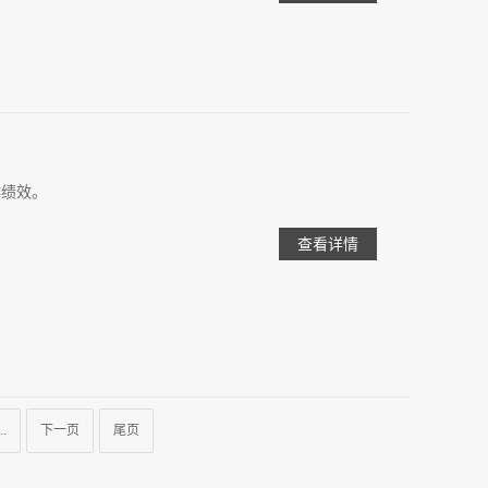
作绩效。
查看详情
..
下一页
尾页
在线咨询
北京市 朝阳区 曙光西里甲一号B座29层
10 5228 7777
o@lantai.cn