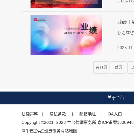
2025-11
业绩丨
此次获奖
2025-11
共11页
首页
关于兰台
法律声明
| 隐私条款 |
邮箱地址
| OA入口
Copyright ©2021- 2023 兰台律师事务所 京ICP备案1300948
网站地图
犀牛云提供企业云服务