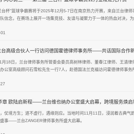
兰台杯”篮球争霸赛将于2025年12月5-7日在南京热力开赛，来自兰台
队信念，在赛场上展开一场集竞技、友谊与凝聚力于一体的热血对决，为
-01
| 兰台高级合伙人一行访问德国霍德律师事务所——共话国际合作
年11月18日，兰台律师事务所管委会委员高树林律师、董春江律师、王清
办公室高级顾问石雪松先生一行7人，赴德国法兰克福访问霍德律师事务所（HÜTTE 
-27
华章 欧陆启新程——兰台维也纳办公室盛大启幕，跨境服务焕启
，仗境方生；道不虚行，遇缘则应。当地时间11月11日，浸润着古典气
盛事——兰台ZANGER律师事务所盛大启幕。