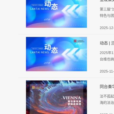
第三届“
特色与团
2025-12
动态 
2025
台维也纳
2025-11
同台奏
法不孤起
海的法治