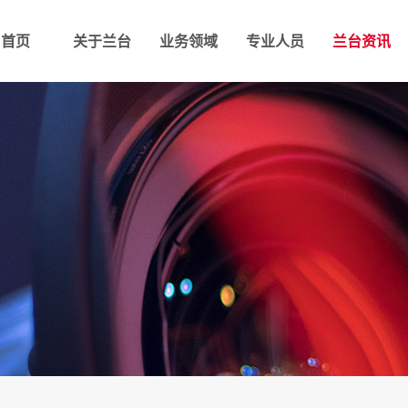
首页
关于兰台
业务领域
专业人员
兰台资讯