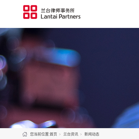
您当前位置:
首页
兰台资讯
新闻动态