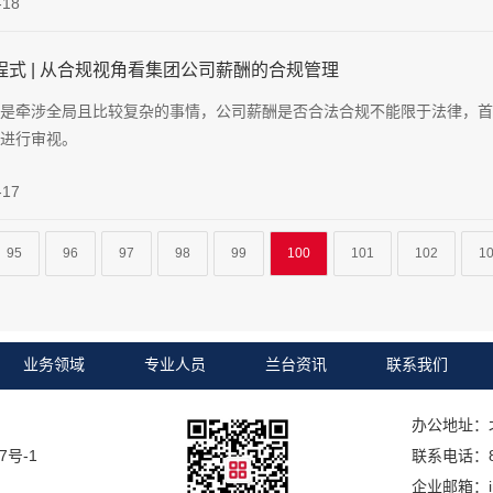
-18
程式 | 从合规视角看集团公司薪酬的合规管理
是牵涉全局且比较复杂的事情，公司薪酬是否合法合规不能限于法律，首
进行审视。
-17
95
96
97
98
99
100
101
102
1
业务领域
专业人员
兰台资讯
联系我们
办公地址：
7号-1
联系电话：86 
企业邮箱：inf