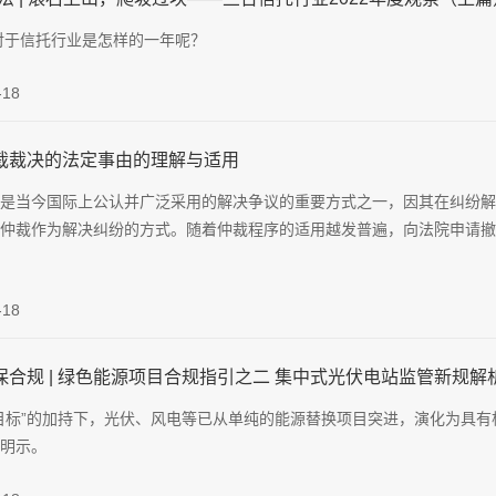
年对于信托行业是怎样的一年呢？
-18
裁裁决的法定事由的理解与适用
是当今国际上公认并广泛采用的解决争议的重要方式之一，因其在纠纷解
仲裁作为解决纠纷的方式。随着仲裁程序的适用越发普遍，向法院申请撤
-18
保合规 | 绿色能源项目合规指引之二 集中式光伏电站监管新规解
目标”的加持下，光伏、风电等已从单纯的能源替换项目突进，演化为具有
明示。