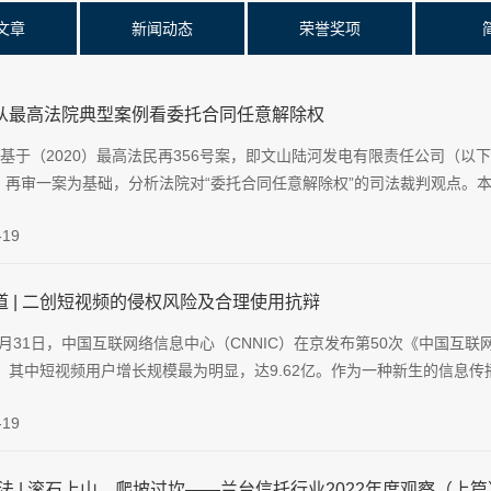
文章
新闻动态
荣誉奖项
从最高法院典型案例看委托合同任意解除权
基于（2020）最高法民再356号案，即文山陆河发电有限责任公司（以
）再审一案为基础，分析法院对“委托合同任意解除权”的司法裁判观点。本
-19
道 | 二创短视频的侵权风险及合理使用抗辩
年8月31日，中国互联网络信息中心（CNNIC）在京发布第50次《中国
1亿，其中短视频用户增长规模最为明显，达9.62亿。作为一种新生的信息传
-19
法 | 滚石上山，爬坡过坎——兰台信托行业2022年度观察（上篇