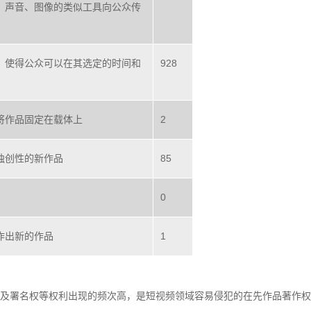
、声音、图像的类似工具向公众传
，使得公众可以在其选定的时间和
928
将作品固定在载体上
2
独创性的新作品
85
0
作出新的作品
1
及署名权等权利出现的频次高，是短视频领域容易侵犯的在先作品著作权