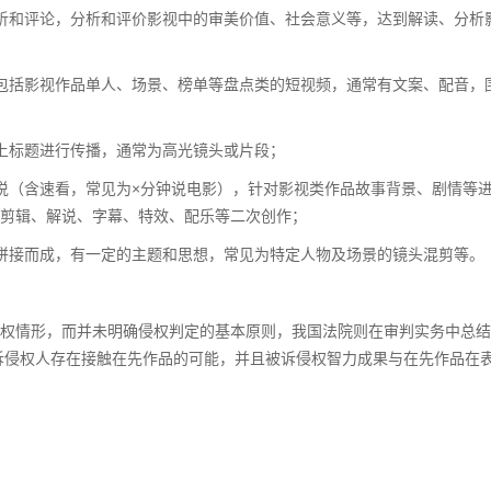
析和评论，分析和评价影视中的审美价值、社会意义等，达到解读、分析
包括影视作品单人、场景、榜单等盘点类的短视频，通常有文案、配音，
上标题进行传播，通常为高光镜头或片段；
说（含速看，常见为×分钟说电影），针对影视类作品故事背景、剧情等
剪辑、解说、字幕、特效、配乐等二次创作；
拼接而成，有一定的主题和思想，常见为特定人物及场景的镜头混剪等。
权情形，而并未明确侵权判定的基本原则，我国法院则在审判实务中总结
被诉侵权人存在接触在先作品的可能，并且被诉侵权智力成果与在先作品在