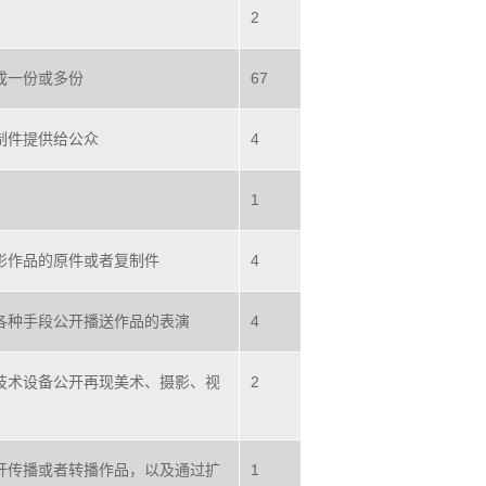
2
成一份或多份
67
制件提供给公众
4
1
影作品的原件或者复制件
4
各种手段公开播送作品的表演
4
技术设备公开再现美术、摄影、视
2
开传播或者转播作品，以及通过扩
1