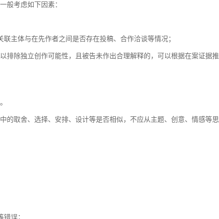
一般考虑如下因素：
关联主体与在先作者之间是否存在投稿、合作洽谈等情况；
以排除独立创作可能性，且被告未作出合理解释的，可以根据在案证据推
。
中的取舍、选择、安排、设计等是否相似，不应从主题、创意、情感等思
等错误；