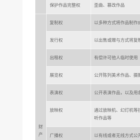
保护作品完整权
歪曲、篡改作品
复制权
以多种方式将作品制作
发行权
以出售或赠与方式将复
出租权
有偿许可他人临时使用
展览权
公开陈列美术作品、摄
表演权
公开表演作品，以及用
放映权
通过放映机、幻灯机等
听作品等
财
产
广播权
以有线或者无线方式公