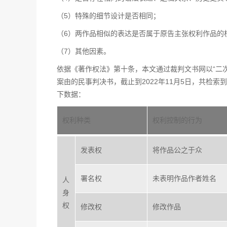
（5）特殊的细节设计是否相同；
（6）两作品相似的表达是否属于原告主张权利作品的
（7）其他因素。
依据《著作权法》第十条，本文通过裁判文书网以“二次
案由的民事判决书，截止到2022年11月5日，共检索
下数据：
权利种类
权利控制的行为
发表权
将作品公之于众
署名权
未表明作品作者姓名
人
身
权
修改权
修改作品