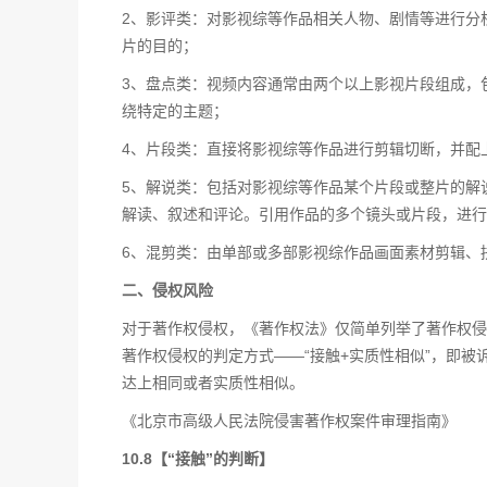
2、影评类：对影视综等作品相关人物、剧情等进行分
片的目的；
3、盘点类：视频内容通常由两个以上影视片段组成，
绕特定的主题；
4、片段类：直接将影视综等作品进行剪辑切断，并配
5、解说类：包括对影视综等作品某个片段或整片的解
解读、叙述和评论。引用作品的多个镜头或片段，进行
6、混剪类：由单部或多部影视综作品画面素材剪辑、
二、侵权风险
对于著作权侵权，《著作权法》仅简单列举了著作权侵
著作权侵权的判定方式——“接触+实质性相似”，即
达上相同或者实质性相似。
《北京市高级人民法院侵害著作权案件审理指南》
10.8【“接触”的判断】