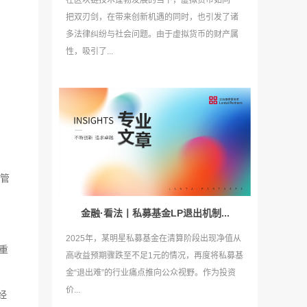
在区块链技术蓬勃发展的当下，虚拟货币如同一
把双刃剑，在带来创新机遇的同时，也引发了诸
多法律纠纷与社会问题。由于虚拟货币的财产属
性，吸引了...
管
金融·看法丨私募基金LP退出机制...
2025年，某明星私募基金在清算阶段出现净值从
重
高收益预期骤跌至不足1元的情况，再度将私募基
金“退出难”的行业痛点推向公众视野。作为投资
价...
经