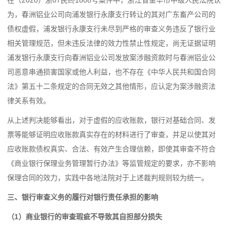
在（2020）浙07民终1808号案件中，浙江省金华市中级人民法院认
为，春洲铝业公司向浦发银行永康支行转让的其对广东畜产公司的
债权虚假，浦发银行永康支行未尽到严格的审查义务违反了银行业
相关管理规范，但未违反法律的效力性禁止性规定，尚无证据证明
浦发银行永康支行向春洲铝业公司发放案涉融资款时与春洲铝业公
司恶意串通损害国家或他人利益，也不存在《
中华人民共和国合同
法
》
第五十二条
规定的合同无效之其他情形，应认定为案涉融资法
律关系有效。
从上述判决能够看出，对于虚假的应收账款，银行对基础合同、发
票等能够证明应收账款真实存在的材料进行了审查，并足以使其对
应收账款债权真实、合法、有效产生合理信赖，即使其审查不符合
《商业银行保理业务管理暂行办法》等监管规定的要求，亦不影响
保理合同的效力，实践中各地法院对于上述裁判规则较为统一。
三、银行审查义务的履行对银行责任承担的影响
（1）商业银行的审查瑕疵不导致其自担部分损失