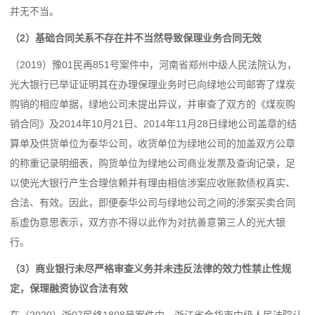
并无不当。
（2）基础合同关系不存在并不当然导致保理业务合同无效
（2019）豫01民再851号案件中，河南省郑州中级人民法院认为，
光大银行已举证证明其在办理保理业务时已向绿地公司邮寄了煤炭
购销的相应单据，绿地公司未提出异议，并审查了双方的《煤炭购
销合同》及2014年10月21日、2014年11月28日绿地公司盖章的结
算单及供货单位为泰华公司，收货单位为绿地公司的加盖双方公章
的称重记录明细表，购货单位为绿地公司商业发票及查询记录，足
以使光大银行产生合理信赖并有理由相信涉案应收账款债权真实、
合法、有效。因此，即便泰华公司与绿地公司之间的涉案买卖合同
系虚伪意思表示，双方亦不得以此作为对抗善意第三人的光大银
行。
（3）商业银行未尽严格审查义务并未违反法律的效力性禁止性规
定，保理融资协议合法有效