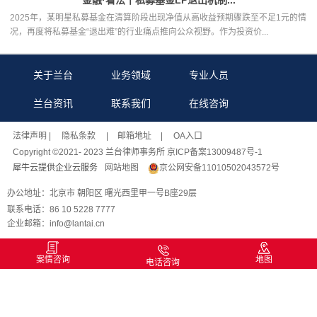
2025年，某明星私募基金在清算阶段出现净值从高收益预期骤跌至不足1元的情
况，再度将私募基金“退出难”的行业痛点推向公众视野。作为投资价...
关于兰台
业务领域
专业人员
兰台资讯
联系我们
在线咨询
法律声明
| 隐私条款 |
邮箱地址
| OA入口
Copyright ©2021- 2023 兰台律师事务所 京ICP备案13009487号-1
犀牛云提供企业云服务
网站地图
京公网安备11010502043572号
办公地址：北京市 朝阳区 曙光西里甲一号B座29层
联系电话：86 10 5228 7777
企业邮箱：info@lantai.cn
案情咨询
地图
电话咨询