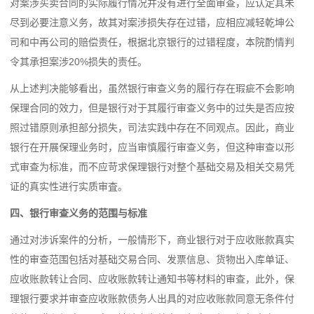
对案涉买卖合同的实际履行情况并没有进行全面审查，应认定其未
尽到必要注意义务，故其对案涉损失存在过错，应相应减轻乾坤公
司和中再公司的赔偿责任，根据北京银行的过错程度，本院酌情判
令其承担案涉20%损失的责任。
从上述判决能够看出，虽然银行审查义务的履行存在瑕疵不会影响
保理合同的效力，但是银行对于其履行审查义务中的过失是否应按
照过错原则承担部分损失，司法实践中存在不同观点。因此，商业
银行在开展保理业务时，应当审慎履行审查义务，但这种审查以形
式审查为标准，而不应苛求保理银行对整个基础交易及相关交易凭
证的真实性进行实质审査。
四、银行审查义务的范围与标准
通过对涉诉案件的分析，一般情形下，商业银行对于应收账款真实
性的审查范围包括对基础交易合同、发票信息、货物出入库单证、
应收账款转让合同、应收账款转让通知书等材料的审查，此外，保
理银行要求并审查应收账款债务人出具的对应收账款同意无条件付