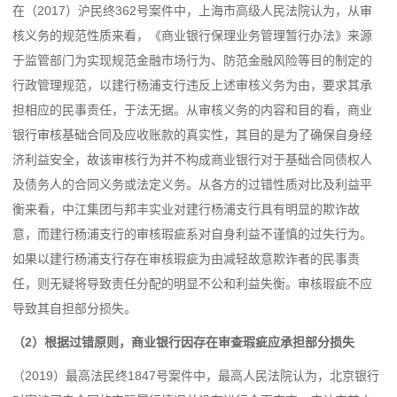
在（2017）沪民终362号案件中，上海市高级人民法院认为，从审
核义务的规范性质来看，《商业银行保理业务管理暂行办法》来源
于监管部门为实现规范金融市场行为、防范金融风险等目的制定的
行政管理规范，以建行杨浦支行违反上述审核义务为由，要求其承
担相应的民事责任，于法无据。从审核义务的内容和目的看，商业
银行审核基础合同及应收账款的真实性，其目的是为了确保自身经
济利益安全，故该审核行为并不构成商业银行对于基础合同债权人
及债务人的合同义务或法定义务。从各方的过错性质对比及利益平
衡来看，中江集团与邦丰实业对建行杨浦支行具有明显的欺诈故
意，而建行杨浦支行的审核瑕疵系对自身利益不谨慎的过失行为。
如果以建行杨浦支行存在审核瑕疵为由减轻故意欺诈者的民事责
任，则无疑将导致责任分配的明显不公和利益失衡。审核瑕疵不应
导致其自担部分损失。
（2）根据过错原则，商业银行因存在审查瑕疵应承担部分损失
（2019）最高法民终1847号案件中，最高人民法院认为，北京银行