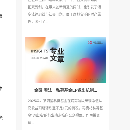
在区块链技术蓬勃发展的当下，虚拟货币如同一
把双刃剑，在带来创新机遇的同时，也引发了诸
多法律纠纷与社会问题。由于虚拟货币的财产属
票
性，吸引了...
中
金融·看法丨私募基金LP退出机制...
2025年，某明星私募基金在清算阶段出现净值从
高收益预期骤跌至不足1元的情况，再度将私募基
金“退出难”的行业痛点推向公众视野。作为投资
资
价...