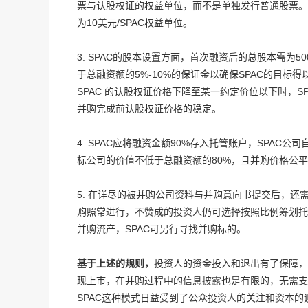
票与认股权证的权益单位，而不是单独发行普通股票。
为10美元/SPAC权益单位。
3. SPAC的股本设置方面，首次融资后的总股本需为5
于总融资额的5%-10%的保证金以确保SPAC的目
SPAC 的认股权证价格下降至某一约定价位以下时，
并购完成前认股权证价格的稳定。
4. SPAC应将融资金额90%存入托管账户，SPAC
标公司的价值不低于总融资额的80%，且并购价格公平
5. 在详尽的被并购公司资料与并购意向书提交后，还
购照常进行，不赞成的投资人仍可选择按照比例筹划托管
并购流产，SPAC可另行寻找并购标的。
基于上述的规则，
投资人的资金投入和退出有了保障
现上市，在并购过程中的信息披露也是有限的，无需支
SPAC这种模式日益受到了公众投资人的关注和资本的