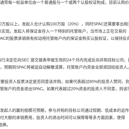
通常每一权益单位由一个普通股与一个或两个认股权证构成，目前认购价
00万股以上，发起人合计认购100万股（20%），同时SPAC还需要拿出相
标得以实现。发起人将保证金存入一个特别的托管账户，当市场上正在交易的
SPAC的股票承销商有权动用托管帐户内的保证金购买认股权证，以保持反
公司自行决定在向SEC 提交报表申报生效的24个月内完成反向并购目标公司，
，预期则SPAC将被迫自动解散清算，托管账户内资金全部退回给投资人
需要投资人投票决定是否同意该并购，如果代表超过80%的投资人赞同，
账户的资金退出SPAC。如果代表超过20%资金的投资人不同意，则该
，发起人的赢利规模可预期，参与并购的目标公司通过短期、低成本的运作
付大额的承销费用，投资人的退出时间可以保障等等多方面因素，使得
追捧。