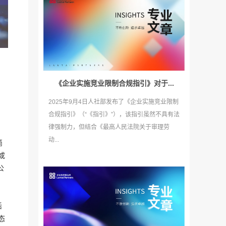
《企业实施竞业限制合规指引》对于...
2025年9月4日人社部发布了《企业实施竞业限制
合规指引》（“《指引》”），该指引虽然不具有法
律强制力，但结合《最高人民法院关于审理劳
动...
简
或
公
活
态