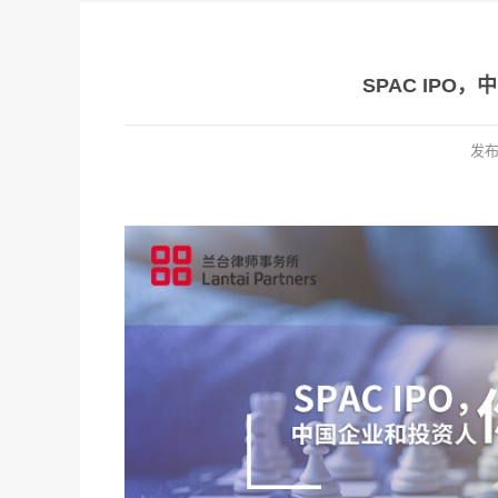
SPAC IP
发