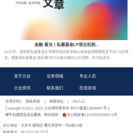
金融·看法丨私募基金LP退出机制...
2025年，某明星私募基金在清算阶段出现净值从高收益预期骤跌至不足1元的情
况，再度将私募基金“退出难”的行业痛点推向公众视野。作为投资价...
关于兰台
业务领域
专业人员
兰台资讯
联系我们
在线咨询
法律声明
| 隐私条款 |
邮箱地址
| OA入口
Copyright ©2021- 2023 兰台律师事务所 京ICP备案13009487号-1
犀牛云提供企业云服务
网站地图
京公网安备11010502043572号
办公地址：北京市 朝阳区 曙光西里甲一号B座29层
联系电话：86 10 5228 7777