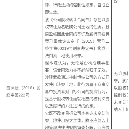
效。
律、行政法规的强制性规定，自成立
即生效。
该《公司股权转让合同书》存在以股
权转让为名收购公司土地的性质，且
周盈岐因此合同的签订及履行而被另
案刑事裁定认定【（2015）营刑二
终字第00219号刑事裁定书】构成非
法倒卖土地使用权罪。
但本院认为，无论是否构成刑事犯
罪，该合同效力亦不必然归于无效。
无论股
沙建武欲通过控制恒岐公司的方式开
罪，该
发使用涉案土地，此行为属于商事交
最高法（2016）民
以股权
易中投资者对目标公司的投资行为，
终字第222号
控制权
是基于股权转让而就相应的权利义务
未变动
以及履行的方法进行的约定。
纳入土
它既不改变目标公司本身亦未变动涉
案土地使用权之主体，故不应纳入土
地管理法律法规的审查范畴，
而应依