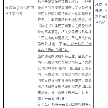
独立开发运作权等相关权益，
上述安
地使用
最高法(2014)民四
排的目的是佳隆集团通过受让股权并
开发中
终字第23号
继而对控股公司持有的土地实现商业
制性规
开发，并非直接转让土地使用权。
该
法目的”
《协议书》体现了当事人之间股权转
让的真实意思，相关
交易模式系房地
产开发中的常见模式，不违反法律的
强制性规定，不存在
“以合法形式掩
盖非法目的”的情形。
虽然通过两次股权转让后，金长润公
司和兴嘉公司向泰邦公司转让了兴荣
公司100％的股权，但因金长润公
司、兴嘉公司、泰邦公司均不是浅水
湾项目建设用地使用权的主体，
故浅
水湾项目建设用地使用权并未因此发
生流转，其一直处于兴荣公司名下，
属于兴荣公司的资产。
泰邦公司持有兴荣公司100％的股权