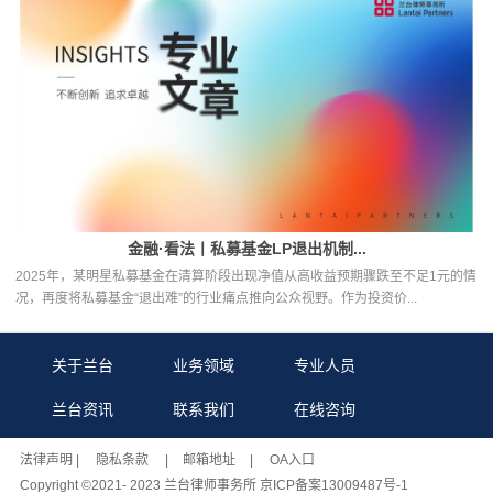
金融·看法丨私募基金LP退出机制...
2025年，某明星私募基金在清算阶段出现净值从高收益预期骤跌至不足1元的情
况，再度将私募基金“退出难”的行业痛点推向公众视野。作为投资价...
关于兰台
业务领域
专业人员
兰台资讯
联系我们
在线咨询
法律声明
| 隐私条款 |
邮箱地址
| OA入口
Copyright ©2021- 2023 兰台律师事务所 京ICP备案13009487号-1