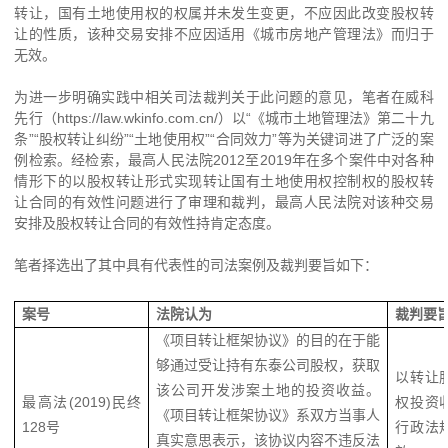
转让，国有土地使用权的权属并未发生变更，不应因此改变股权转
让的性质，该种交易安排不应因适用《城市房地产管理法》而归于
无效。
为进一步明确实践中相关司法裁判关于此问题的意见，笔者在威科
先行（https://law.wkinfo.com.cn/）以“《城市土地管理法》第二十九
条”“股权转让纠纷”“土地使用权”“合同效力”等为关键词进了广泛的案
例检索。经检索，最高人民法院2012至2019年在多个案件中对各种
情形下的以股权转让形式实现转让国有土地使用权控制权的股权转
让合同的有效性问题进行了审理和裁判，最高人民法院对该种交易
安排及股权转让合同的有效性持肯定态度。
笔者择选出了其中具有代表性的司法案例及裁判要旨如下：
案号
法院认为
裁判要
《项目转让框架协议》的目的在于能
够通过受让持有东泰公司股权，获取
以转让
该公司开发涉案土地的投资收益。
最高法(2019)民终
权投资
《项目转让框架协议》系双方当事人
128号
行政法
真实意思表示，该协议内容不违反法