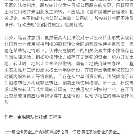
不同的法律制度，股权转让仅发生目标公司股东的变更，目标项目
土地使用权并未因此发生流转，不应适用《城市房地产管理法》相
关规定，亦不构成“以合法形式掩盖非法目的”，股权转让合同不违反
法律、行政法规的强制性规定，应属有效。
此外，笔者注意到，虽然最高人民法院对于以股权转让形式实现转
让国有土地使用权控制权的股权转让合同的有效性持肯定态度，但
是在某些特定情形下，该种交易模式下的相关交易主体不排除存在
刑事法律风险，例如股权转让方如存在无足够的资金、能力开发土
地，转让时土地出让金未全部缴纳、国有土地使用证未办理、工程
未实质性开工建设或未按土地用途建设，在取得土地使用权较短的
时间内股权转让等情形的，且存在从中牟利事实的，法院倾向于认
为股权转让方构成非法转让、倒卖土地使用权罪。基于此，建议考
虑以股权转让形式实现转让国有土地使用权控制权的企业，在开展
此交易安排前应尽量避免存在上述情形，以预防相应的刑事法律风
险。
作者：金融团队信托组 王程涛
上一篇:
企业安全生产合规风险提示之四：“三违”责任事故经“全员安全生...