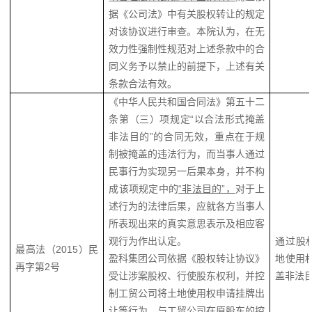
据《公司法》中有关股权转让的规定
对该协议进行审查。本院认为，在无
效力性强制性规范对上述条款中的合
同义务予以禁止的前提下，上述有关
条款合法有效。
《中华人民共和国合同法》第五十二
条第（三）项规定“以合法形式掩盖
非法目的”的合同无效，重点在于规
制被掩盖的违法行为，而当事人通过
民事行为实现另一后果本身，并不构
成该项规定中的
“非法目的”，
对于上
述行为的法律后果，应就各方当事人
所表现出来的真实意思表示及相应客
观行为作出认定。
通过股
最高法（2015）民
盈科集团公司依据《股权转让协议》
地使用
再字第2号
受让涉案股权、行使股东权利，并控
盖非法
制工贸公司将土地使用权申请挂牌出
让等行为，与工贸公司在原股东的控