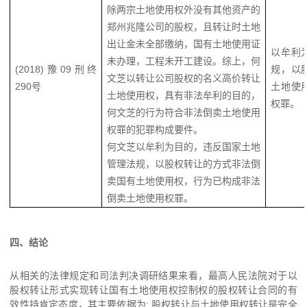
除两宗土地使用权外没有其他资产的
郑州兆隆公司的股权，且转让时土地
出让金未全部缴纳，国有土地使用证
以牟利
未办理，工程未开工建设。综上，何
(2018)豫09刑终
规，以
文芝以转让公司股权的名义高价转让
290号
土地使
土地使用权，具有非法牟利的目的，
权罪。
何文芝的行为符合非法倒卖土地使用
权罪的犯罪构成要件。
何文芝以牟利为目的，违反国家土地
管理法规，以股权转让的方式非法倒
卖国有土地使用权，行为已构成非法
倒卖土地使用权罪。
四、结论
从相关的法律规定和司法判决调研结果来看，最高人民法院对于以
股权转让形式实现转让国有土地使用权控制权的股权转让合同的有
效性持肯定态度，其主要依据为:
股权转让与土地使用权转让是完全