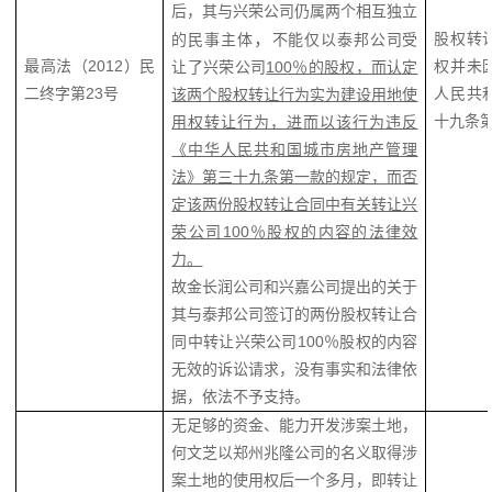
后，其与兴荣公司仍属两个相互独立
，
股权转
的民事主体
不能仅以泰邦公司受
最高法（2012）民
权并未
让了兴荣公司
100％的股权，而认定
二终字第23号
人民共
该两个股权转让行为实为建设用地使
十九条
用权转让行为，进而以该行为违反
《中华人民共和国城市房地产管理
法》第三十九条第一款的规定，而否
定该两份股权转让合同中有关转让兴
荣公司100％股权的内容的法律效
力。
故金长润公司和兴嘉公司提出的关于
其与泰邦公司签订的两份股权转让合
同中转让兴荣公司100％股权的内容
无效的诉讼请求，没有事实和法律依
据，依法不予支持。
无足够的资金、能力开发涉案土地，
何文芝以郑州兆隆公司的名义取得涉
案土地的使用权后一个多月，即转让