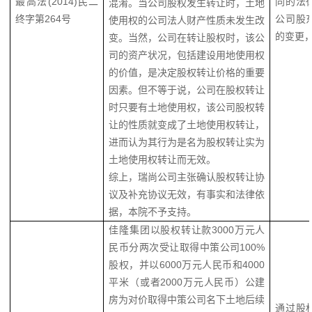
最高法(2014)民二
同的法
混淆。当公司股权发生转让时，土地
终字第264号
公司股
使用权的公司法人财产性质未发生改
的变更
变。当然，公司在转让股权时，该公
司的资产状况，包括建设用地使用权
的价值，是决定股权转让价格的重要
因素。但不等于说，公司在股权转让
时只要有土地使用权，该公司股权转
让的性质就变成了土地使用权转让，
进而认为其行为是名为股权转让实为
土地使用权转让而无效。
综上，瑞尚公司主张确认股权转让协
议及补充协议无效，有事实和法律依
据，本院不予支持。
佳隆集团以股权转让款3000万元人
民币分两次受让取得中策公司100%
股权，并以6000万元人民币和4000
平米（或者2000万元人民币）公建
房为对价取得中策公司名下土地后续
通过股