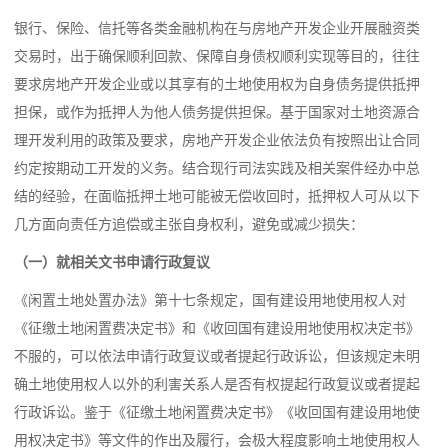
银行、保险、信托等各类金融机构在与房地产开发企业开展融资类
交易时，出于确保顺利回款、保障自身债权顺利实现等目的，往往
要求房地产开发企业或以其享有的土地使用权为自身债务提供抵押
担保，或作为抵押人为他人债务提供担保。基于国家对土地资源合
理开发利用的政策及要求，房地产开发企业依法负有按照出让合同
约定按期动工开发的义务。结合现行司法实践及相关案件经办中总
结的经验，在面临抵押土地可能被无偿收回时，抵押权人可从以下
几方面向责任方追偿或主张自身权利，避免或减少损失：
（一）就相关文书申请行政复议
《闲置土地处置办法》第十七条规定，国有建设用地使用权人对
《征缴土地闲置费决定书》和《收回国有建设用地使用权决定书》
不服的，可以依法申请行政复议或者提起行政诉讼，但该规定未明
确土地使用权人以外的利害关系人是否有权提起行政复议或者提起
行政诉讼。鉴于《征缴土地闲置费决定书》《收回国有建设用地使
用权决定书》等文件的作出及履行，会极大程度影响土地使用权人