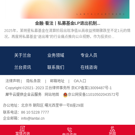
金融·看法丨私募基金LP退出机制...
2025年，某明星私募基金在清算阶段出现净值从高收益预期骤跌至不足1元的情
况，再度将私募基金“退出难”的行业痛点推向公众视野。作为投资价...
关于兰台
业务领域
专业人员
兰台资讯
联系我们
在线咨询
法律声明
| 隐私条款 |
邮箱地址
| OA入口
Copyright ©2021- 2023 兰台律师事务所 京ICP备案13009487号-1
犀牛云提供企业云服务
网站地图
京公网安备11010502043572号
办公地址：北京市 朝阳区 曙光西里甲一号B座29层
联系电话：86 10 5228 7777
企业邮箱：info@lantai.cn
案情咨询
地图
电话咨询