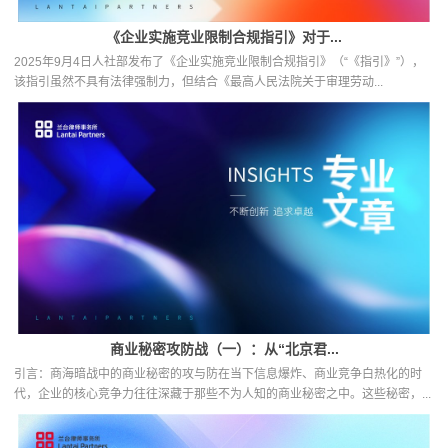
《企业实施竞业限制合规指引》对于...
2025年9月4日人社部发布了《企业实施竞业限制合规指引》（“《指引》”），
该指引虽然不具有法律强制力，但结合《最高人民法院关于审理劳动...
商业秘密攻防战（一）：从“北京君...
引言：商海暗战中的商业秘密的攻与防在当下信息爆炸、商业竞争白热化的时
代，企业的核心竞争力往往深藏于那些不为人知的商业秘密之中。这些秘密，...