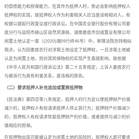
的偿债能力和担保能力，在其作为抵押人时，势必会影响抵押权人
抵押权的实现，故抵押权人作为利害相关人应当是适格相对人，有
权据以提起行政复议或行政诉讼。在中国农业银行股份有限公司娄
底分行与益阳市赫山区自然资源局、湖南娄底市剑成置业有限公司
闲置土地认定一案（(2020)湘09行终46号）中，审理法院亦持相似
观点，认为因娄底农行对涉案土地设定了抵押权，一旦涉案土地被
认定为闲置土地，则对其担保物权的实现产生直接影响，故依据
《
中华人民共和国行政诉讼法
》
第二十五条
规定，上诉人娄底农行
与被诉行为具有利害关系，是适格的原告。
（二）要求抵押人补充追加或置换抵押物
《民法典》第四百零八条规定，抵押人的行为足以使抵押财产价值
减少的，抵押权人有权请求抵押人停止其行为；抵押财产价值减少
的，抵押权人有权请求恢复抵押财产的价值，或者提供与减少的价
值相应的担保。
在抵押物出现可能被认定为闲置土地的风险时，抵押权人即可要求