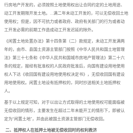
行房地产开发的，必须按照土地使用权出让合同约定的土地用途、
动工开发期限开发土地。...满二年未动工开发的，可以无偿收回土地
使用权；但是，因不可抗力或者政府、政府有关部门的行为或者动
工开发必需的前期工作造成动工开发迟延的除外。
《闲置土地处置办法》第十四条第（二）款规定，未动工开发满两
年的，由市、县国土资源主管部门按照《
中华人民共和国土地管理
法
》
第三十七条
和《
中华人民共和国城市房地产管理法
》
第二十六
条
的规定，报经有批准权的人民政府批准后，向国有建设用地使用
权人下达《收回国有建设用地使用权决定书》，无偿收回国有建设
用地使用权。闲置土地设有抵押权的，同时抄送相关土地抵押权
人。
基于以上规定可知，对于以出让方式取得的土地使用权可能面临被
无偿收回的情形，主要发生在超过二年未能开工的情形下，即被认
定为“闲置土地”，并由此被国土资源主管部门无偿收回。
二、抵押权人在抵押土地被无偿收回时的权利救济