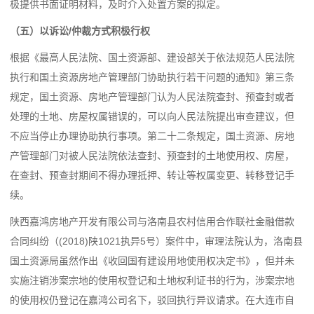
极提供书面证明材料，及时介入处置方案的拟定。
（五）以诉讼/仲裁方式积极行权
根据《最高人民法院、国土资源部、建设部关于依法规范人民法院
执行和国土资源房地产管理部门协助执行若干问题的通知》
第三条
规定，
国土资源、房地产管理部门认为人民法院查封、预查封或者
处理的土地、房屋权属错误的，可以向人民法院提出审查建议，但
不应当停止办理协助执行事项。第二十二条规定，国土资源、房地
产管理部门对被人民法院依法查封、预查封的土地使用权、房屋，
在查封、预查封期间不得办理抵押、转让等权属变更、转移登记手
续。
陕西嘉鸿房地产开发有限公司与洛南县农村信用合作联社金融借款
合同纠纷（(2018)陕1021执异5号）案件中，审理法院认为，洛南县
国土资源局虽然作出《收回国有建设用地使用权决定书》，但并未
实施注销涉案宗地的使用权登记和土地权利证书的行为，涉案宗地
的使用权仍登记在嘉鸿公司名下，驳回执行异议请求。在大连市自