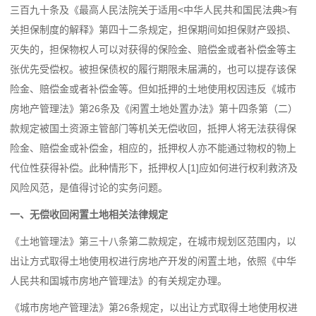
三百九十条
及《最高人民法院关于适用<中华人民共和国民法典>有
关担保制度的解释》第四十二条规定，担保期间如担保财产毁损、
灭失的，担保物权人可以对获得的保险金、赔偿金或者补偿金等主
张优先受偿权。被担保债权的履行期限未届满的，也可以提存该保
险金、赔偿金或者补偿金等。但如抵押的土地使用权因违反《城市
房地产管理法》第26条及《闲置土地处置办法》第十四条第（二）
款规定被国土资源主管部门等机关无偿收回，抵押人将无法获得保
险金、赔偿金或补偿金，相应的，抵押权人亦不能通过物权的物上
代位性获得补偿。此种情形下，抵押权人[1]应如何进行权利救济及
风险风范，是值得讨论的实务问题。
一、无偿收回闲置土地相关法律规定
《土地管理法》第三十八条第二款规定，在城市规划区范围内，以
出让方式取得土地使用权进行房地产开发的闲置土地，依照《
中华
人民共和国城市房地产管理法
》的有关规定办理。
《城市房地产管理法》第26条规定，以出让方式取得土地使用权进