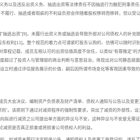
出资义务以及违反出资义务、抽逃出资等法律责任不因抽逃行为触犯刑事责任
义务不履行、抽逃或者瑕疵的不利益负担会伴随着股权移转而移转，但以受
抽逃出资”[9]，未履行出资义务或抽逃会导致外部对公司债权人的补充
失股东权利[11]。整个规范的着力点可谓紧盯股东认购的、彷佛可以随时识
对章程记载、成员互相认可的出资估值高度不信任，以类似“有罪推定”的
度超过了投资人与管理层的商业判断与意思自治，体现出对公司静态层面
设立时通过评估报告展示的价值，嗣后因所谓市场变化等客观因素导致的
经成员大会决议、编制资产负债表及财产清单、债权人通知与公告以及变更
原则”。该原则下通过对减资程序的强制性要求，突出了减资的外部性，设
向拟进行减资之公司提出单方面的异议与不安，这种异议与不安是无需证
不论减资是否真正损害或将损害公司债权人的利益。
的，如减资未履行法定程序公告、通知债权人及变更工商登记的，违反了