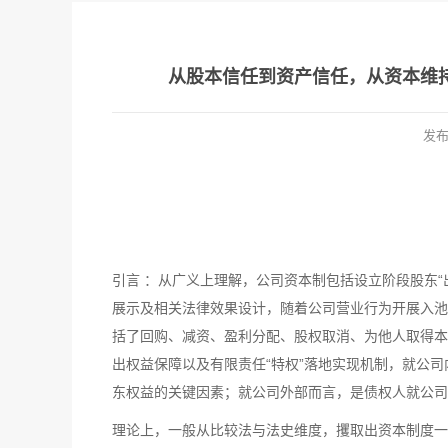
从股本信任到资产信任，从资本维
发
引言 ：从广义上理解，公司资本制包括设立阶段股东
展示及相关法律效果设计，随着公司营业行为开展入池
括了回购、减资、盈利分配、股权取消、为他人取得本
出权益保障以及有限责任“特权”落地实现机制，就公
东权益的关键因素；就公司外部而言，是债权人就公司
理论上，一般从比较法与法史维度，攫取出资本制度一