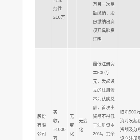
万且一次足
务性
额缴纳；股
≥10万
份缴纳出资
须开具验资
证明
最低注册资
本500万
元，发起设
立的注册资
本为认购总
额，首次出
实
取消50
股份
无
资额不得低
收，
无变
消对发起
有限
变
于注册资本
≥1000
化
资额及分
公司
化
20%，其余
万
设立注册