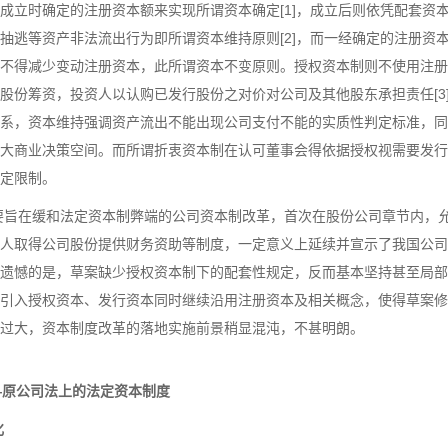
成立时确定的注册资本额来实现所谓资本确定[1]，成立后则依凭配套资
抽逃等资产非法流出行为即所谓资本维持原则[2]，而一经确定的注册资
不得减少变动注册资本，此所谓资本不变原则。授权资本制则不使用注册
股份筹资，投资人以认购已发行股份之对价对公司及其他股东承担责任[3
系，资本维持强调资产流出不能出现公司支付不能的实质性判定标准，同
大商业决策空间。而所谓折衷资本制在认可董事会得依据授权视需要发行
定限制。
主要旨在缓和法定资本制弊端的公司资本制改革，首次在股份公司章节内，
人取得公司股份提供财务资助等制度，一定意义上延续并宣示了我国公司
遗憾的是，草案缺少授权资本制下的配套性规定，反而基本坚持甚至局部
引入授权资本、发行资本同时继续沿用注册资本及相关概念，使得草案修
过大，资本制度改革的落地实施前景稍显混沌，不甚明朗。
—原公司法上的法定资本制度
化