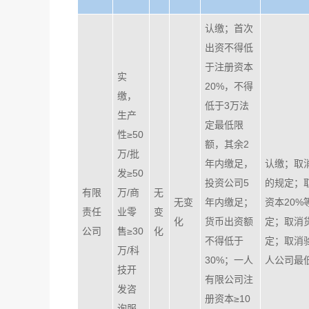
认缴；首次
出资不得低
于注册资本
实
20%，不得
缴，
低于3万法
生产
定最低限
性≥50
额，其余2
万/批
年内缴足，
认缴；取
发≥50
投资公司5
的规定；
有限
万/商
无
无变
年内缴足；
资本20
责任
业零
变
化
货币出资额
定；取消
公司
售≥30
化
不得低于
定；取消
万/科
30%；一人
人公司最
技开
有限公司注
发咨
册资本≥10
询服