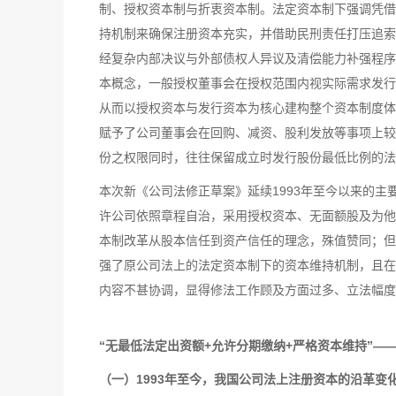
制、授权资本制与折衷资本制。法定资本制下强调凭借
持机制来确保注册资本充实，并借助民刑责任打压追索
经复杂内部决议与外部债权人异议及清偿能力补强程序
本概念，一般授权董事会在授权范围内视实际需求发行
从而以授权资本与发行资本为核心建构整个资本制度体
赋予了公司董事会在回购、减资、股利发放等事项上较
份之权限同时，往往保留成立时发行股份最低比例的法
本次新《公司法修正草案》延续1993年至今以来的
许公司依照章程自治，采用授权资本、无面额股及为他
本制改革从股本信任到资产信任的理念，殊值赞同；但
强了原公司法上的法定资本制下的资本维持机制，且在
内容不甚协调，显得修法工作顾及方面过多、立法幅度
“无最低法定出资额+允许分期缴纳+严格资本维持”—
（一）1993年至今，我国公司法上注册资本的沿革变