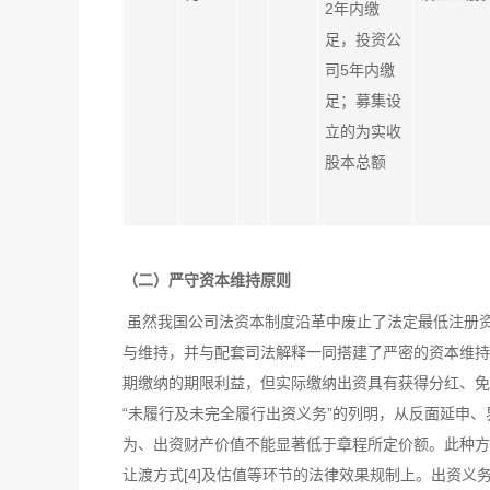
2年内缴
足，投资公
司5年内缴
足；募集设
立的为实收
股本总额
（二）严守资本维持原则
虽然我国公司法资本制度沿革中废止了法定最低注册
与维持，并与配套司法解释一同搭建了严密的资本维持
期缴纳的期限利益，但实际缴纳出资具有获得分红、免
“未履行及未完全履行出资义务”的列明，从反面延申
为、出资财产价值不能显著低于章程所定价额。此种方
让渡方式[4]及估值等环节的法律效果规制上。出资义