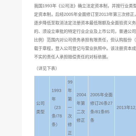
我国1993年《公司法》确立法定资本制，并按行业
定资本制，后经2005年全面修订至2013年第三次
逐步降低至取消法定注册资本最低限额及全面验资义务
的、须设立审批的特定行业企业及上市公司，普通公司
比例）范围内对公司债务承担有限责任，但认购股份（
载于章程，登入公司登记与营业执照中。该注册资本成
不实的责任人承担赔偿责任的对标依据。
（详见下表）
99
1993
年
2004
2005年全面
年
第
公司
年第
修订26条27
（23
一
2013年
类型
二次
条/81条85
条/78
次
修正
条
条）
修
正