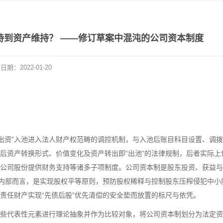
持到资产维持？ ——修订草案中混沌的公司资本制度
布日期：
2022-01-20
“出资”入池进入法人财产权范畴的调控机制，与入池后账目科目设置、调
后资产转换形式、价值变化及资产转出即“出池”的法律规制，后者实际上
公司股份提供财务支持等诸多子项制度。公司资本制是股东投资、获益与
司内部而言，是实现股权平等原则，预防股权稀释与控制股东压榨侵犯中小
责任财产实现“先债后股”优先清偿的安全垫而放置的标尺与依凭。
些代表性元素进行理论抽象并作为比较对象，将公司资本制划分为法定资