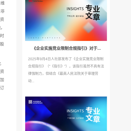
本维
本非
资
]，
时
股
《企业实施竞业限制合规指引》对于...
2025年9月4日人社部发布了《企业实施竞业限制
允
合规指引》（“《指引》”），该指引虽然不具有法
资
律强制力，但结合《最高人民法院关于审理劳
加
动...
订