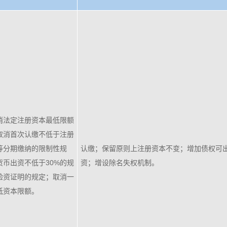
消法定注册资本最低限额
取消首次认缴不低于注册
%等分期缴纳的限制性规
认缴；保留原则上注册资本不变；增加债权可
货币出资不低于30%的规
资；增设除名失权机制。
验资证明的规定；取消一
低资本限额。