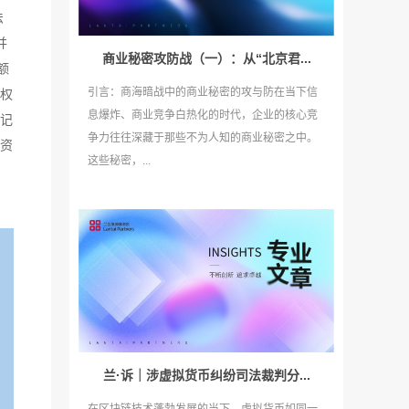
法
并
商业秘密攻防战（一）：从“北京君...
额
引言：商海暗战中的商业秘密的攻与防在当下信
权
息爆炸、商业竞争白热化的时代，企业的核心竞
记
争力往往深藏于那些不为人知的商业秘密之中。
资
这些秘密，...
兰·诉｜涉虚拟货币纠纷司法裁判分...