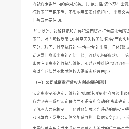
内部约定免除[6]的绝对义务。其“绝对性”还体现在
行政责任而相矛盾，不影响民事责任承担[7]。出资
非善意为要件[8]。
除此以外，该解释把股东侵犯公司资产行为简化为所谓“
责任，对内股权受限[10]甚至因失权类似“除名”而丧
区分、取回、甚至执行的“一块一块”的出资，且体现出
式设置非货币出资的评估门槛，评估机构的能力、可信
账面注册资本的偏执与维护，虽然这种维护也仅仅限于
资财产贬值并不构成债权人得追索的理由[12]。
（三）公司减资奉行债权人利益保护原则
法定资本制所确定、维持的“账面注册资本”亦强调非
商登记等一系列法定程序而不得有所变动的“资本确定
了债权人异议机制——通过通知或公告获悉的债权人得
即可单方面发生公司债务加速到期与增信义务[13]，
未履行减资程序或未满足异议债权人诉求的后果是严重