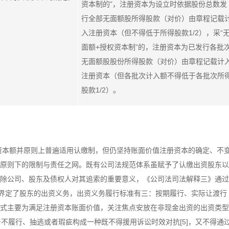
资本制的”，注册资本为设立时依据股份总数发
行全部无面额股所得股款（对价）由章程记载
入注册资本（但不得低于所得股款1/2），采“
面额+授权资本制”的，注册资本为已发行各批
无面额股股份所得股款（对价）由章程记载计
注册资本（但各批次计入额不得低于各批次所
股款1/2）。
资本额并原则上普遍适用认缴制，但仍坚持账面价值注册资本的确定、不
原则下的限制与责任之网。既有公司法规范体系虽赋予了认缴出资股东以
除公司、股东及债权人对其追索的重要意义，《公司法司法解释三》通过
、界定了股东的出资义务，出资义务履行标准有三：按期履行、实际让渡行
式主要为满足注册资本账面价值，关注焦点安放在非现金出资的出资类型
务不履行、抽逃或者瑕疵构成一种既不得援用诉讼时效对抗[5]，又不得通