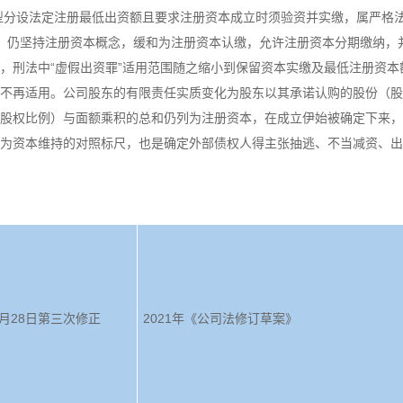
类型分设法定注册最低出资额且要求注册资本成立时须验资并实缴，属严格
修正，仍坚持注册资本概念，缓和为注册资本认缴，允许注册资本分期缴纳，
，刑法中“虚假出资罪”适用范围随之缩小到保留资本实缴及最低注册资本
不再适用。公司股东的有限责任实质变化为股东以其承诺认购的股份（股
股权比例）与面额乘积的总和仍列为注册资本，在成立伊始被确定下来，
为资本维持的对照标尺，也是确定外部债权人得主张抽逃、不当减资、出
12月28日第三次修正
2021年《公司法修订草案》