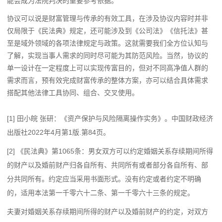
能会成为法院判决的重要参考依据。
协议可以说是财富管理与传承的有效工具，在涉及协议内容时并非
仅局限于《民法典》规定，还可能涉及到《公司法》《信托法》甚
至是域外领域的各项法律规定与政策。这就需要我们全方位认知与
了解，实现当事人需求的同时尽可能为其防范风险。当然，协议的
单一设计在一定程度上可以实现传富目的，但对不同高净值人群的
需求而言，预有效完成财富传承的整体方案，亦可以结合具体需求
搭配其他法律工具协同、组合、交叉使用。
[1] 田小皖 张研：《资产保护与风险隔离操作实务》。中国财政经济
出版社2022年4月第1版.第84页。
[2] 《民法典》第1065条：男女双方可以约定婚姻关系存续期间所得
的财产以及婚前财产归各自所有、共同所有或者部分各自所有、部
分共同所有。约定应当采用书面形式。没有约定或者约定不明确
的，适用本法第一千零六十二条、第一千零六十三条的规定。
夫妻对婚姻关系存续期间所得的财产以及婚前财产的约定，对双方