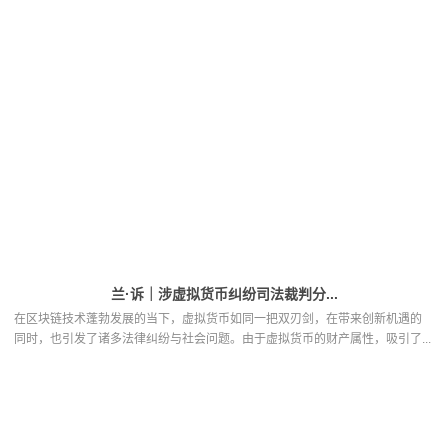
兰·诉｜涉虚拟货币纠纷司法裁判分...
在区块链技术蓬勃发展的当下，虚拟货币如同一把双刃剑，在带来创新机遇的
同时，也引发了诸多法律纠纷与社会问题。由于虚拟货币的财产属性，吸引了...