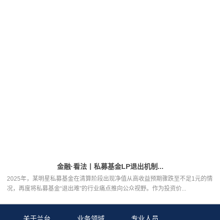
金融·看法丨私募基金LP退出机制...
2025年，某明星私募基金在清算阶段出现净值从高收益预期骤跌至不足1元的情
况，再度将私募基金“退出难”的行业痛点推向公众视野。作为投资价...
关于兰台
业务领域
专业人员