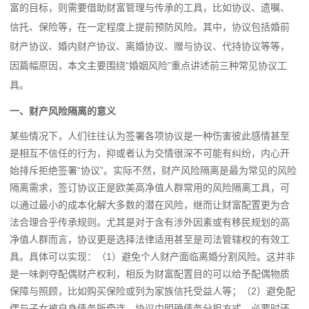
富的目标，则需要借助财富管理与传承的工具，比如协议、遗嘱、
信托、保险等，在一定程度上提前预防风险。其中，协议包括婚前
财产协议、婚内财产协议、离婚协议、赠与协议、代持协议等等，
因篇幅原因，本文主要围绕“婚姻风险”重点讲述前三种常见协议工
具。
一、财产风险隔离的意义
某些情况下，人们往往认为签署各项协议是一种伤害彼此感情甚至
是相互不信任的行为，抑或者认为交情很深不可能有纠纷，内心开
始排斥拒绝签署“协议”。实际不然，财产风险隔离是最为常见的风险
隔离需求，签订协议正是欧美高净值人群常用的风险隔离工具，可
以通过最小的成本化解大多数的潜在风险，继而让财富配置更为合
法合理合乎传承规则。尤其是对于含有涉外因素或有移民规划的高
净值人群而言，协议更是选择法律适用甚至是司法管辖权的有效工
具。具体可以实现：（1）避免个人财产面临离婚分割风险。这并非
是一味剥夺配偶财产权利，相反为财富配置目的可以给予配偶物质
保障与照顾，比如购买保险或列为家族信托受益人等；（2）避免配
偶与子女被自身债务所牵连。协议中明确债务分担方式，必要时还