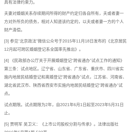
具有法律约束力。
夫妻对婚姻关系存续期间所得的财产约定归各自所有，夫或者妻一
方对外所负的债务，相对人知道该约定的，以夫或者妻一方的个人
财产清偿。
[3] 参见“北京政法”微信公众号于2015年11月18日发布的《北京居民
12月起可跨区婚姻登记系全国率先推出》。
[4] 《民政部办公厅关于开展婚姻登记“跨省通办”试点工作的通知》
第三条：试点地区。辽宁省、山东省、广东省、重庆市、四川省实
施内地居民结婚登记和离婚登记“跨省通办”试点，江苏省、河南省、
湖北省武汉市、陕西省西安市实施内地居民结婚登记“跨省通办”试
点。
试点期限。试点期限为2年，自2021年6月1日起至2023年5月31日
止。
[5] 贾明军 吴卫义：《上市公司股权分割与传承》。法律出版社