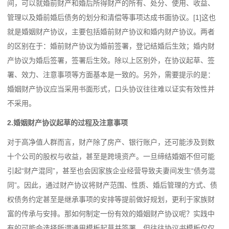
间，可以就婚前财产和婚后所得财产的所有、处分、使用、收益、
管理以及婚前婚后债务的划分和清偿等事项达成书面协议。[1]这也
就是婚姻财产协议，主要包括婚前财产协议和婚内财产协议。两者
的区别在于：婚前财产协议为婚前签署，登记结婚后生效；婚内财
产协议为婚后签署，签署后生效。除以上区别外，在协议起草、签
署、效力、注意事项等方面基本是一致的。另外，需要提示的是：
婚姻财产协议应当采用书面形式，口头协议往往难以证实有效性并
不采用。
2.婚姻财产协议起草的过程及注意事项
对于高净值人群而言，财产除了房产、银行账户，还可能涉及到数
十个公司的股权与收益，甚至是跨境资产。一旦缔结婚姻不但可能
引起“财产混同”，甚至也会因家族企业经营导致夫妻间发生“债务混
同”。因此，通过财产协议将财产范围、性质、婚后管理的方式、债
权债务约定甚至是继承事项的安排等提前做好规划，更利于家族财
富的传承与安排。那如何制定一份有效的婚姻财产协议呢？实践中
有的可能会选择所谓通用模板起草并签署，但往往协议书模板仅仅