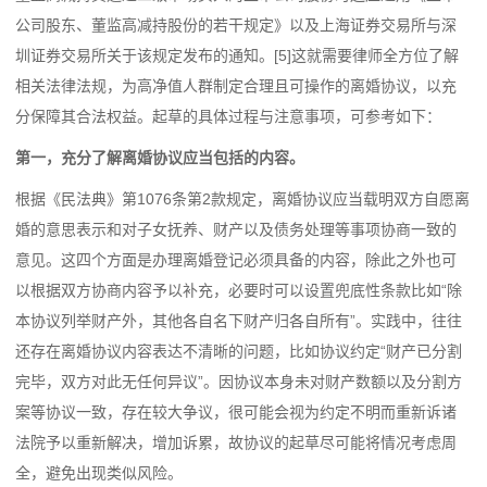
公司股东、董监高减持股份的若干规定》以及上海证券交易所与深
圳证券交易所关于该规定发布的通知。[5]这就需要律师全方位了解
相关法律法规，为高净值人群制定合理且可操作的离婚协议，以充
分保障其合法权益。起草的具体过程与注意事项，可参考如下：
第一，充分了解离婚协议应当包括的内容。
根据《民法典》第1076条第2款规定，离婚协议应当载明双方自愿离
婚的意思表示和对子女抚养、财产以及债务处理等事项协商一致的
意见。这四个方面是办理离婚登记必须具备的内容，除此之外也可
以根据双方协商内容予以补充，必要时可以设置兜底性条款比如“除
本协议列举财产外，其他各自名下财产归各自所有”。实践中，往往
还存在离婚协议内容表达不清晰的问题，比如协议约定“财产已分割
完毕，双方对此无任何异议”。因协议本身未对财产数额以及分割方
案等协议一致，存在较大争议，很可能会视为约定不明而重新诉诸
法院予以重新解决，增加诉累，故协议的起草尽可能将情况考虑周
全，避免出现类似风险。