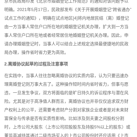
京市民政局印发《北京市婚姻登记工作规范》的通知对该问题予以
明确。2021年5月17日，民政部发布《关于开展婚姻登记“跨省通办”
试点工作的通知》，明确在试点地区[4]将内地居民结（离）婚登记
由一方当事人常住户口所在地的婚姻登记机关办理，扩大到一方当
事人常住户口所在地或者经常居住地婚姻登记机关办理。因此，申
请办理婚姻登记时，当事人可以结合上述规定选择最便捷地的民政
局办理，操作省时省力更为高效。
2.离婚协议起草的过程及注意事项
在实践中，当事人往往忽略离婚协议的实质内容，认为只要迅速办
理离婚登记则万事大吉了。这种操作短时间内省时省力，但事与愿
违，一旦发生争议，双方将面临的是旷日持久的诉讼程序与潜在风
险。尤其是对于高净值人群而言，离婚协议也并非仅仅追求双方财
产权利上的公平，还需要考虑财产分割对家族企业或者是对未来财
富保全与传承是否有实质性影响。比如涉及到夫妻之间股权分割
时，上市公司大股东（上市公司控股股东及持股5%以上的股东）或
董监高减持其通过二级市场买入的上市公司股份时还应适用《上市