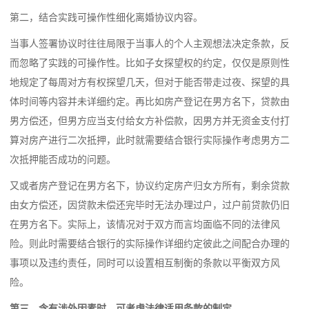
第二，结合实践可操作性细化离婚协议内容。
当事人签署协议时往往局限于当事人的个人主观想法决定条款，反
而忽略了实践的可操作性。比如子女探望权的约定，仅仅是原则性
地规定了每周对方有权探望几天，但对于能否带走过夜、探望的具
体时间等内容并未详细约定。再比如房产登记在男方名下，贷款由
男方偿还，但男方应当支付给女方补偿款，因男方并无资金支付打
算对房产进行二次抵押，此时就需要结合银行实际操作考虑男方二
次抵押能否成功的问题。
又或者房产登记在男方名下，协议约定房产归女方所有，剩余贷款
由女方偿还，因贷款未偿还完毕时无法办理过户，过户前贷款仍旧
在男方名下。实际上，该情况对于双方而言均面临不同的法律风
险。则此时需要结合银行的实际操作详细约定彼此之间配合办理的
事项以及违约责任，同时可以设置相互制衡的条款以平衡双方风
险。
第三，含有涉外因素时，可考虑法律适用条款的制定。