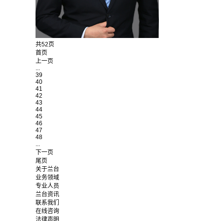
共52页
首页
上一页
...
39
40
41
42
43
44
45
46
47
48
...
下一页
尾页
关于兰台
业务领域
专业人员
兰台资讯
联系我们
在线咨询
法律声明