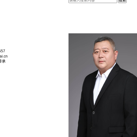
557
ai.cn
传承