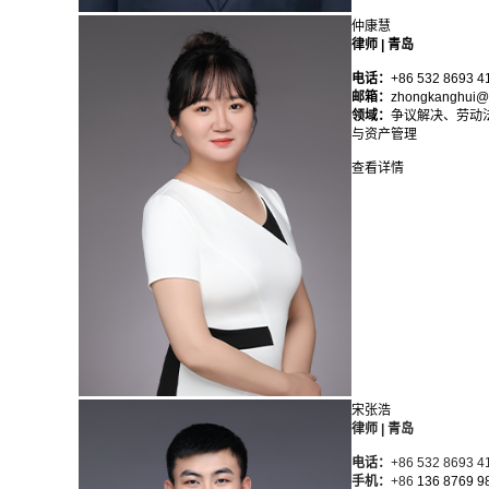
仲康慧
律师 | 青岛
电话：
+86 532 8693 4
邮箱：
zhongkanghui@l
领域：
争议解决、劳动
与资产管理
查看详情
宋张浩
律师 | 青岛
电话：
+86 532 8693 4
手机：
+86
136 8769 9