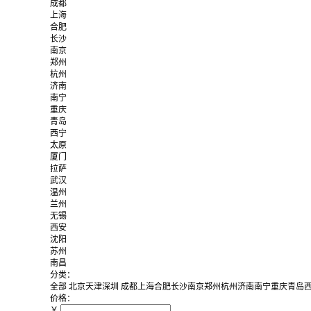
成都
上海
合肥
长沙
南京
郑州
杭州
济南
南宁
重庆
青岛
西宁
太原
厦门
拉萨
武汉
温州
兰州
无锡
西安
沈阳
苏州
南昌
分类：
全部
北京
天津
深圳
成都
上海
合肥
长沙
南京
郑州
杭州
济南
南宁
重庆
青岛
价格：
￥