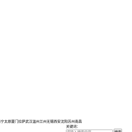
西宁
太原
厦门
拉萨
武汉
温州
兰州
无锡
西安
沈阳
苏州
南昌
关键词：