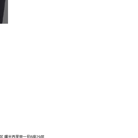
区 曙光西里甲一号B座29层