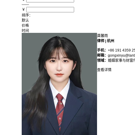
——
￥
排序：
默认
价格
时间
龚馨雨
律师 | 杭州
手机：
+86 191 4359 2
邮箱：
gongxinyu@lant
领域：
婚姻家事与财富
查看详情