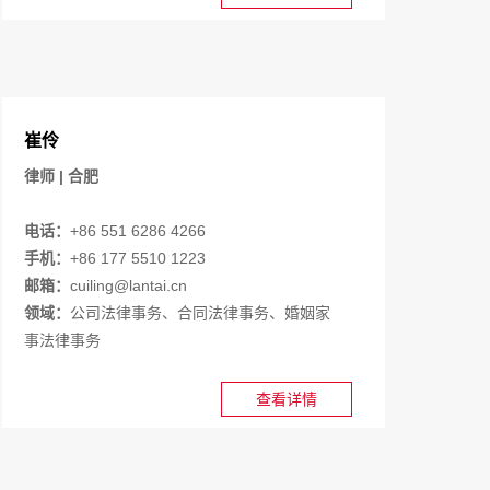
崔伶
律师 | 合肥
电话：
+86 551 6286 4266
手机：
+86 177 5510 1223
邮箱：
cuiling@lantai.cn
领域：
公司法律事务、合同法律事务、婚姻家
事法律事务
查看详情