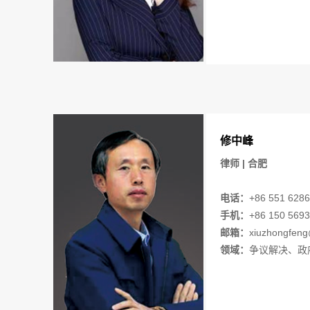
修中峰
律师 | 合肥
电话：
+86 551 6286
手机：
+86 150 5693
邮箱：
xiuzhongfeng
领域：
争议解决、政