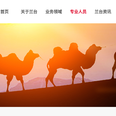
首页
关于兰台
业务领域
专业人员
兰台资讯