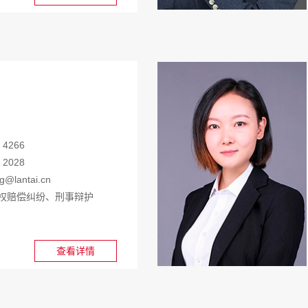
 4266
 2028
g@lantai.cn
权赔偿纠纷、刑事辩护
查看详情