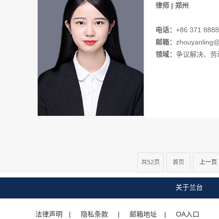
律师 | 郑州
电话：
+86 371 8888
邮箱：
zhouyanling@
领域：
争议解决、劳
共52页
首页
上一页
关于兰台
法律声明
| 隐私条款 |
邮箱地址
| OA入口