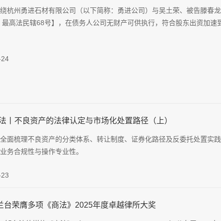
绕杭州勇进石材有限公司（以下简称：勇进公司）与吴土荣、被告滕春龙
3）最高法民辖68号】，在债务人公司无财产可供执行，符合股东出资加
-24
看法丨不良资产的法律认定与市场化处置路径（上）
全面梳理不良资产的分类体系、转让制度、证券化路径及反委托处置实践
业务合规性与操作专业性。
-23
兰台荣膺多项《商法》2025年度卓越律所大奖