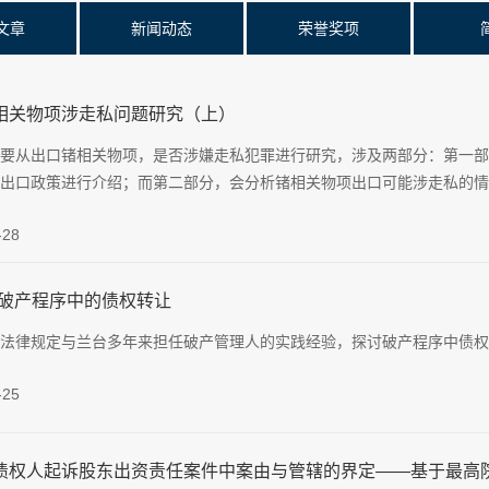
文章
新闻动态
荣誉奖项
相关物项涉走私问题研究（上）
要从出口锗相关物项，是否涉嫌走私犯罪进行研究，涉及两部分：第一部
出口政策进行介绍；而第二部分，会分析锗相关物项出口可能涉走私的情
-28
｜破产程序中的债权转让
法律规定与兰台多年来担任破产管理人的实践经验，探讨破产程序中债权
-25
债权人起诉股东出资责任案件中案由与管辖的界定——基于最高