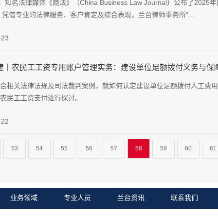
知名法律媒体《商法》（China Business Law Journal）公布了2025年度卓
）。凭借专业的法律服务、客户肯定及综合表现，兰台律师事务所“...
-23
建丨农民工工资专用账户管理实务：建设单位足额拨付义务与保
合相关法律法规及司法裁判案例，就如何认定建设单位足额拨付人工费用
农民工工资支付进行探讨。
-22
53
54
55
56
57
58
59
60
61
业务领域
专业人员
兰台资讯
联系我们