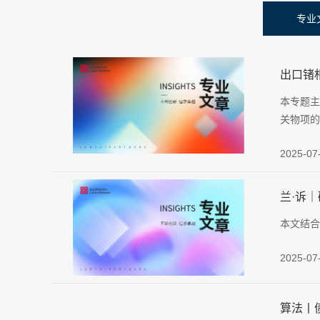
专业
出口锗
本专题主
关物项的
2025-07
兰·诉
本文结合
2025-07
算法丨