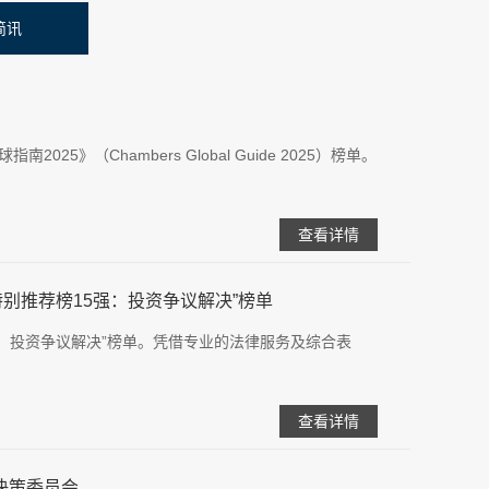
简讯
025》（Chambers Global Guide 2025）榜单。
查看详情
特别推荐榜15强：投资争议解决”榜单
榜15强：投资争议解决”榜单。凭借专业的法律服务及综合表
查看详情
决策委员会