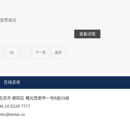
首秀成功
查看详情
65
...
下一页
尾页
在线咨询
北京市 朝阳区 曙光西里甲一号B座29层
10 5228 7777
o@lantai.cn