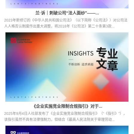
兰·诉｜刺破公司“法人面纱”——...
2023年新修订的《中华人民共和国公司法》（以下简称《公司法》）对公司法
人人格否认制度作出重大调整，将2018年《公司法》第二十条第3款...
《企业实施竞业限制合规指引》对于...
2025年9月4日人社部发布了《企业实施竞业限制合规指引》（“《指引》”），
该指引虽然不具有法律强制力，但结合《最高人民法院关于审理劳动...