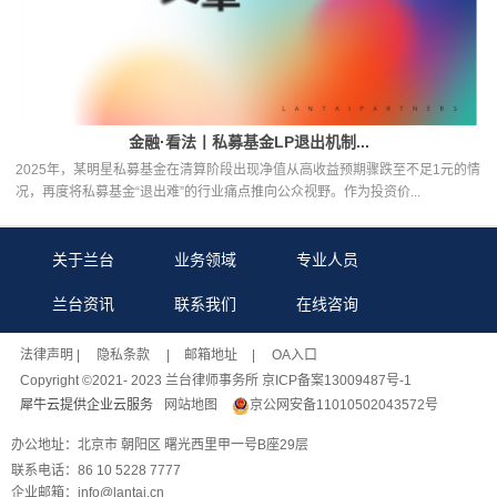
关于兰台
业务领域
专业人员
兰台资讯
联系我们
在线咨询
法律声明
| 隐私条款 |
邮箱地址
| OA入口
Copyright ©2021- 2023 兰台律师事务所 京ICP备案13009487号-1
犀牛云提供企业云服务
网站地图
京公网安备11010502043572号
办公地址：北京市 朝阳区 曙光西里甲一号B座29层
联系电话：86 10 5228 7777
企业邮箱：info@lantai.cn
案情咨询
地图
电话咨询