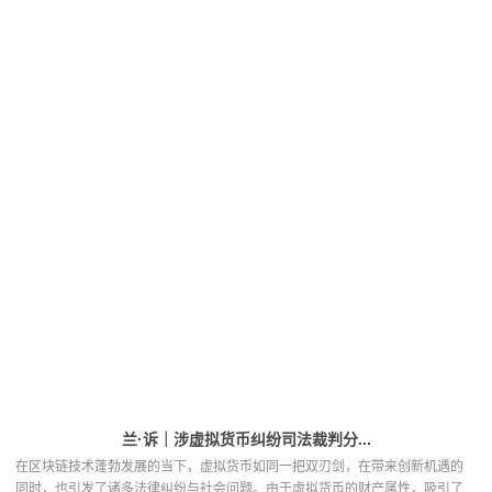
兰·诉｜涉虚拟货币纠纷司法裁判分...
在区块链技术蓬勃发展的当下，虚拟货币如同一把双刃剑，在带来创新机遇的
同时，也引发了诸多法律纠纷与社会问题。由于虚拟货币的财产属性，吸引了...