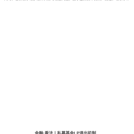
金融·看法丨私募基金LP退出机制...