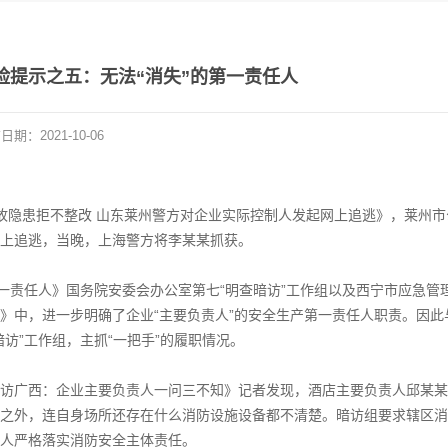
险提示之五：无法“消失”的第一责任人
布日期：
2021-10-06
大事故隐患拒不整改 山东莱州警方对企业实际控制人发起网上追逃》，莱州市
上追逃，当晚，上海警方将李某某抓获。
的第一责任人》国务院安委会办公室第七“明查暗访”工作组以及西宁市应急管
》中，进一步明确了企业“主要负责人”的安全生产第一责任人职责。因此
访”工作组，主抓“一把手”的履职情况。
查暗访广西：企业主要负责人一问三不知》记者发现，酒店主要负责人邱某
之外，连自身场所还存在什么消防设施设备都不清楚。暗访组要求辖区消
人严格落实消防安全主体责任。