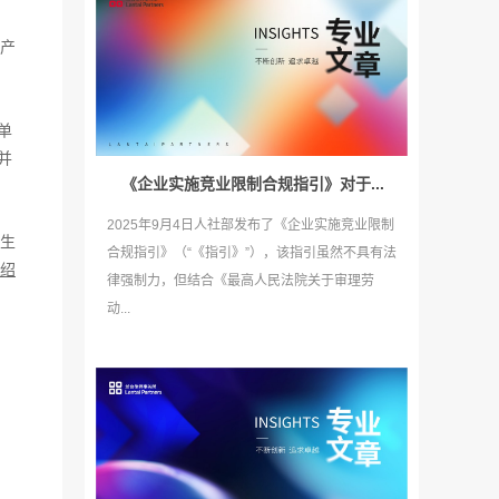
产
单
并
《企业实施竞业限制合规指引》对于...
2025年9月4日人社部发布了《企业实施竞业限制
生
合规指引》（“《指引》”），该指引虽然不具有法
绍
律强制力，但结合《最高人民法院关于审理劳
动...
。