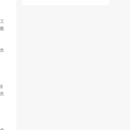
工
能
负
经
负