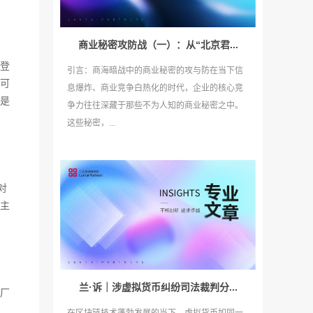
商业秘密攻防战（一）：从“北京君...
登
引言：商海暗战中的商业秘密的攻与防在当下信
可
息爆炸、商业竞争白热化的时代，企业的核心竞
是
争力往往深藏于那些不为人知的商业秘密之中。
这些秘密，...
对
主
兰·诉｜涉虚拟货币纠纷司法裁判分...
厂