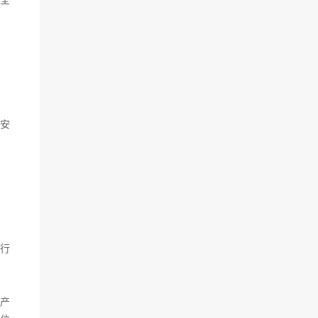
全
安
行
产