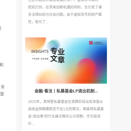
在区块链技术蓬勃发展的当下，虚拟货币如同一
把双刃剑，在带来创新机遇的同时，也引发了诸
多法律纠纷与社会问题。由于虚拟货币的财产属
性，吸引了...
能
和
，全
金融·看法丨私募基金LP退出机制...
营
2025年，某明星私募基金在清算阶段出现净值从
高收益预期骤跌至不足1元的情况，再度将私募基
金“退出难”的行业痛点推向公众视野。作为投资
价...