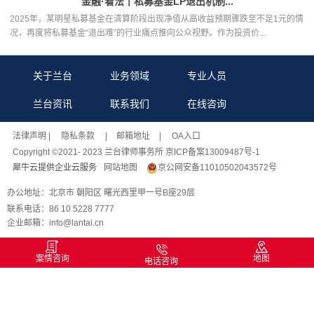
金融·看法丨私募基金LP退出机制...
2025年，某明星私募基金在清算阶段出现净值从高收益预期骤跌至不足1元的情
况，再度将私募基金“退出难”的行业痛点推向公众视野。作为投资价...
关于兰台
业务领域
专业人员
兰台资讯
联系我们
在线咨询
法律声明
| 隐私条款 |
邮箱地址
| OA入口
Copyright ©2021- 2023 兰台律师事务所 京ICP备案13009487号-1
犀牛云提供企业云服务
网站地图
京公网安备11010502043572号
办公地址：北京市 朝阳区 曙光西里甲一号B座29层
联系电话：86 10 5228 7777
企业邮箱：info@lantai.cn
案情咨询
地图
电话咨询